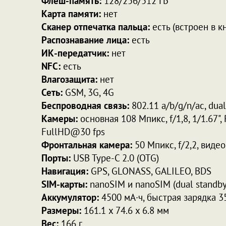
Флеш-память:
128/256/512 ГБ
Карта памяти:
нет
Сканер отпечатка пальца:
есть (встроен в к
Распознавание лица:
есть
ИК-передатчик:
нет
NFC:
есть
Влагозащита:
нет
Сеть:
GSM, 3G, 4G
Беспроводная связь:
802.11 a/b/g/n/ac, dual
Камеры:
основная 108 Мпикс, f/1,8, 1/1.67",
FullHD@30 fps
Фронтальная камера:
50 Мпикс, f/2,2, виде
Порты:
USB Type-C 2.0 (OTG)
Навигация:
GPS, GLONASS, GALILEO, BDS
SIM-карты:
nanoSIM и nanoSIM (dual standby
Аккумулятор:
4500 мА·ч, быстрая зарядка 35
Размеры:
161.1 x 74.6 x 6.8 мм
Вес:
166 г