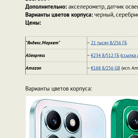
Дополнительно:
акселерометр, датчик осв
Варианты цветов корпуса:
черный, серебри
Цены:
"Яндекс.Маркет"
~
21 тысяч 8/256 ГБ
Aliexpress
~
€234 8/512 ГБ
(
ссылка 
Amazon
~
€168 8/256 GB
(исп. Am
Варианты цветов корпуса: