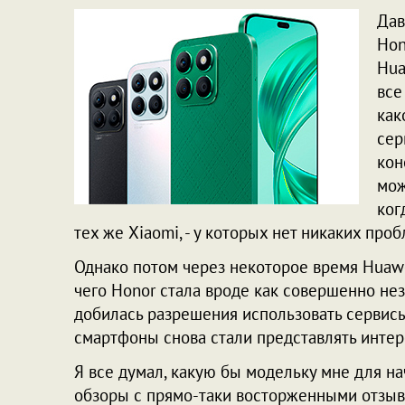
Дав
Hon
Hua
все
как
сер
кон
мож
ког
тех же Xiaomi, - у которых нет никаких про
Однако потом через некоторое время Huaw
чего Honor стала вроде как совершенно не
добилась разрешения использовать сервисы
смартфоны снова стали представлять интер
Я все думал, какую бы модельку мне для нач
обзоры с прямо-таки восторженными отзы