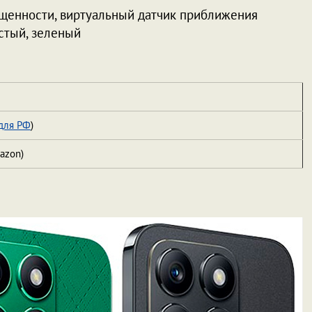
ещенности, виртуальный датчик приближения
стый, зеленый
для РФ
)
azon)