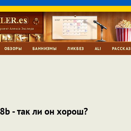
роект Алекса Экслера
ОБЗОРЫ
БАННИЗМЫ
ЛИКБЕЗ
ALI
РАССКА
b - так ли он хорош?