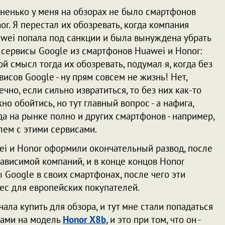
ненько у меня на обзорах не было смартфонов
or. Я перестал их обозревать, когда компания
wei попала под санкции и была вынуждена убрать
 сервисы Google из смартфонов Huawei и Honor:
ой смысл тогда их обозревать, подумал я, когда без
висов Google - ну прям совсем не жизнь! Нет,
ечно, если сильно извратиться, то без них как-то
но обойтись, но тут главный вопрос - а нафига,
да на рынке полно и других смартфонов - например,
блем с этими сервисами.
ei и Honor оформили окончательный развод, после
зависимой компаний, и в конце концов Honor
 Google в своих смартфонах, после чего эти
ес для европейских покупателей.
ала купить для обзора, и тут мне стали попадаться
вами на модель
Honor X8b
, и это при том, что он -