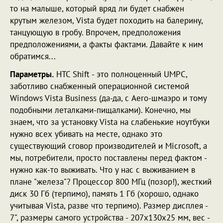
то на малыше, который вряд ли будет снабжен
крутым железом, Vista будет походить на балерину,
танцующую в гробу. Впрочем, предположения
предположениями, а факты фактами. Давайте к ним
обратимся...
Параметры.
HTC Shift - это полноценный UMPC,
заботливо снабженный операционной системой
Windows Vista Business (да-да, с Aero-шмаэро и тому
подобными леталками-пищалками). Конечно, мы
знаем, что за установку Vista на слабенькие ноутбуки
нужно всех убивать на месте, однако это
существующий сговор производителей и Microsoft, а
мы, потребители, просто поставлены перед фактом -
нужно как-то выживать. Что у нас с выживанием в
плане "железа"? Процессор 800 МГц (позор!), жесткий
диск 30 Гб (терпимо), память 1 Гб (хорошо, однако
учитывая Vista, разве что терпимо). Размер дисплея -
7", размеры самого устройства - 207х130х25 мм, вес -