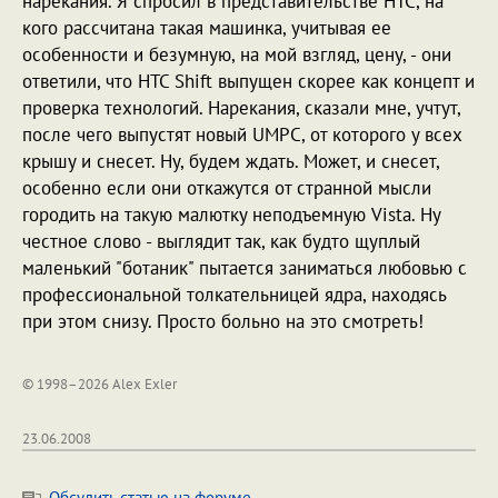
нарекания. Я спросил в представительстве HTC, на
кого рассчитана такая машинка, учитывая ее
особенности и безумную, на мой взгляд, цену, - они
ответили, что HTC Shift выпущен скорее как концепт и
проверка технологий. Нарекания, сказали мне, учтут,
после чего выпустят новый UMPC, от которого у всех
крышу и снесет. Ну, будем ждать. Может, и снесет,
особенно если они откажутся от странной мысли
городить на такую малютку неподъемную Vista. Ну
честное слово - выглядит так, как будто щуплый
маленький "ботаник" пытается заниматься любовью с
профессиональной толкательницей ядра, находясь
при этом снизу. Просто больно на это смотреть!
© 1998–2026 Alex Exler
23.06.2008
Обсудить статью на форуме