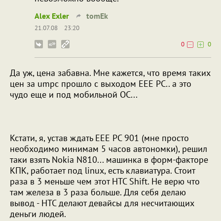
Alex Exler
tomEk
21.07.08
23:20
0
0
Да уж, цена забавна. Мне кажется, что время таких
цен за umpc прошло с выходом EEE PC.. а это
чудо еще и под мобильной ОС...
Кстати, я, устав ждать EEE PC 901 (мне просто
необходимо минимам 5 часов автономки), решил
таки взять Nokia N810... машинка в форм-факторе
КПК, работает под linux, есть клавиатура. Стоит
раза в 3 меньше чем этот HTC Shift. Не верю что
там железа в 3 раза больше. Для себя делаю
вывод - HTC делают девайсы для несчитающих
деньги людей.