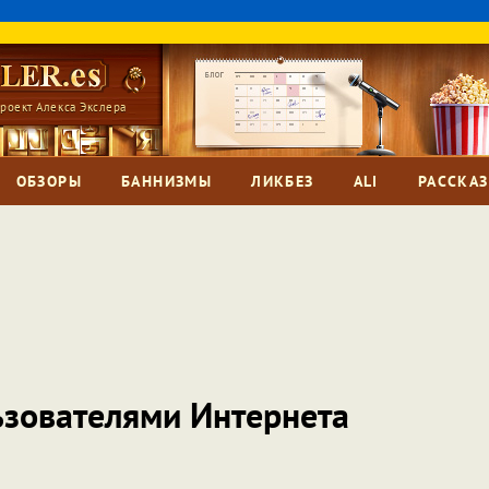
роект Алекса Экслера
ОБЗОРЫ
БАННИЗМЫ
ЛИКБЕЗ
ALI
РАССКА
ьзователями Интернета