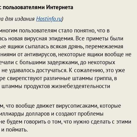
с пользователями Интернета
а для издания
Hostinfo.ru
)
многим пользователям стало понятно, что в
ась новая вирусная эпидемия. Все приметы были
вые ящики сыпалась всякая дрянь, перемежаемая
иями от антивирусов, некоторые ящики вообще не
вечали с большими задержками, до некоторых
не удавалось достучаться. К сожалению, это уже
ире свирепствуют различные штаммы гриппа, в
е штаммы продуктов жизнебездеятельности
м, что вообще движет вирусописаками, которые
 миллиарды долларов и создают проблемы
е будем говорить о том, что нужно сделать с этими
 и поймать.