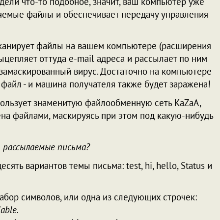
дели что-то подобное, значит, ваш компьютер уже
няемые файлы и обеспечивает передачу управления
н сканирует файлы на вашем компьютере (расширения
sp), выцепляет оттуда e-mail адреса и рассылает по ним
 замаскированный вирус. Достаточно на компьютере
файл - и машина получателя также будет заражена!
пользует знаменитую файлообменную сеть KaZaA,
ена файлами, маскируясь при этом под какую-нибудь
 рассылаемые письма?
ть вариантов темы письма: test, hi, hello, Status и
абор символов, или одна из следующих строчек:
lable.