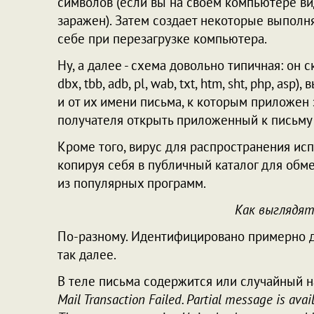
символов (если вы на своем компьютере ви
заражен). Затем создает некоторые выпол
себе при перезагрузке компьютера.
Ну, а далее - схема довольно типичная: о
dbx, tbb, adb, pl, wab, txt, htm, sht, php, a
и от их имени письма, к которым приложен
получателя открыть приложенный к письму 
Кроме того, вирус для распространения ис
копируя себя в публичный каталог для обм
из популярных программ.
Как выглядят
По-разному. Идентифицировано примерно деся
так далее.
В теле письма содержится или случайный н
Mail Transaction Failed. Partial message is avai