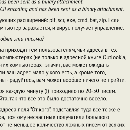
as been sent as a binary attachment.
CII encoding and has been sent as a binary attachment.
их расширений: pif, scr, exe, cmd, bat, zip. Если
мпьютер заражается, и вирус получает управление.
ходят эти письма?
а приходят тем пользователям, чьи адреса в тех
омпьютерах (не только в адресной книге Outlook'а,
огих компьютерах - значит, вас может ожидать
и ваш адрес мало у кого есть, а кроме того,
ы - радуйтесь, вам может вообще ничего не прийти.
ря каждую минуту (!) приходило по 20-50 писем.
та, так что все это было достаточно весело.
реса поля "От кого", подставляя туда все те же e-
ра, поэтому несчастные получатели большого
ют не меньшее количество ложных писем от всяких