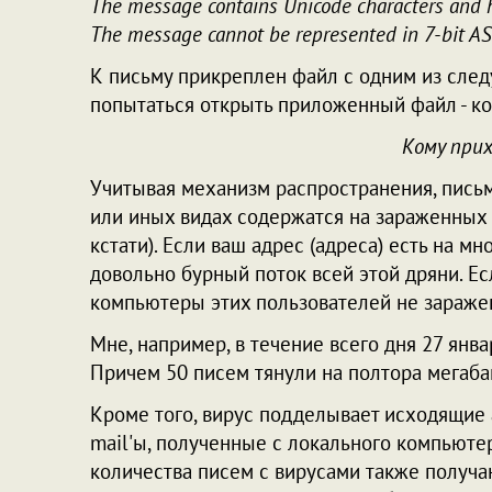
The message contains Unicode characters and h
The message cannot be represented in 7-bit AS
К письму прикреплен файл с одним из следующ
попытаться открыть приложенный файл - ко
Кому при
Учитывая механизм распространения, письм
или иных видах содержатся на зараженных к
кстати). Если ваш адрес (адреса) есть на мн
довольно бурный поток всей этой дряни. Есл
компьютеры этих пользователей не заражен
Мне, например, в течение всего дня 27 янва
Причем 50 писем тянули на полтора мегабай
Кроме того, вирус подделывает исходящие ад
mail'ы, полученные с локального компьюте
количества писем с вирусами также получа