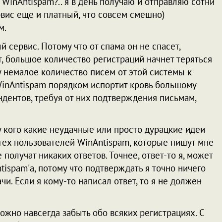
т WinAntispam?.. я в день получаю и отправляю сотни
ервис еще и платный, что совсем смешно)
м.
й сервис. Потому что от спама он не спасет,
, большое количество регистраций начнет теряться
жу немалое количество писем от этой системы к
 WinAntispam порядком испортит кровь большому
ндентов, требуя от них подтверждения письмам,
у кого какие неудачные или просто дурацкие идеи
 тех пользователей WinAntispam, которые пишут мне
е получат никаких ответов. Точнее, ответ-то я, может
ntispam'а, потому что подтверждать я точно ничего
чи. Если я кому-то написал ответ, то я не должен
ожно навсегда забыть обо всяких регистрациях. С