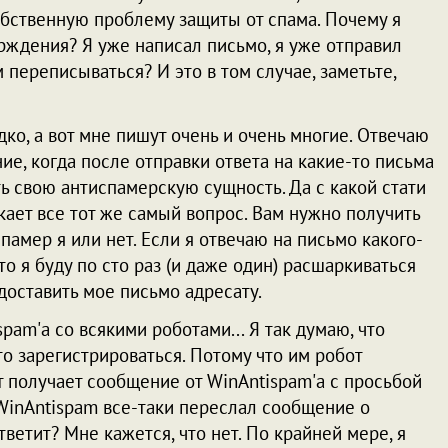
бственную проблему защиты от спама. Почему я
рждения? Я уже написал письмо, я уже отправил
м переписываться? И это в том случае, заметьте,
ко, а вот мне пишут очень и очень многие. Отвечаю
ие, когда после отправки ответа на какие-то письма
ь свою антиспамерскую сущность. Да с какой стати
кает все тот же самый вопрос. Вам нужно получить
спамер я или нет. Если я отвечаю на письмо какого-
что я буду по сто раз (и даже один) расшаркиваться
доставить мое письмо адресату.
pam'а со всякими роботами... Я так думаю, что
то зарегистрироваться. Потому что им робот
ет получает сообщение от WinAntispam'а с просьбой
WinAntispam все-таки переслал сообщение о
ветит? Мне кажется, что нет. По крайней мере, я