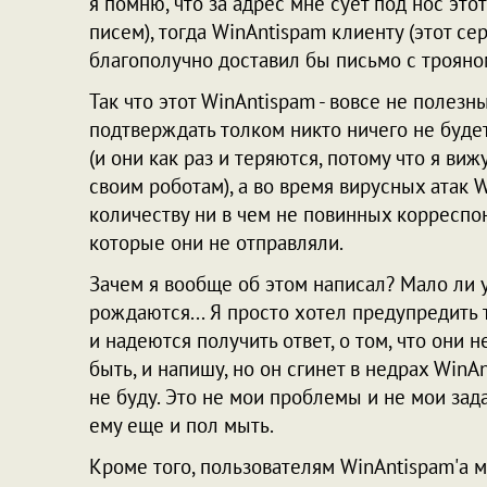
я помню, что за адрес мне сует под нос это
писем), тогда WinAntispam клиенту (этот с
благополучно доставил бы письмо с трояно
Так что этот WinAntispam - вовсе не полезны
подтверждать толком никто ничего не будет
(и они как раз и теряются, потому что я ви
своим роботам), а во время вирусных атак
количеству ни в чем не повинных корреспо
которые они не отправляли.
Зачем я вообще об этом написал? Мало ли 
рождаются... Я просто хотел предупредить
и надеются получить ответ, о том, что они н
быть, и напишу, но он сгинет в недрах WinA
не буду. Это не мои проблемы и не мои зада
ему еще и пол мыть.
Кроме того, пользователям WinAntispam'а м