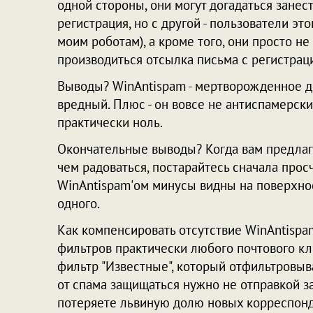
одной стороны, они могут догадаться занес
регистрация, но с другой - пользователи эт
моим роботам), а кроме того, они просто не
производиться отсылка письма с регистраци
Выводы? WinAntispam - мертворожденное ди
вредный. Плюс - он вовсе не антиспамерский.
практически ноль.
Окончательные выводы? Когда вам предлаг
чем радоваться, постарайтесь сначала прос
WinAntispam'ом минусы видны на поверхнос
одного.
Как компенсировать отсутствие WinAntispa
фильтров практически любого почтового кли
фильтр "Известные", который отфильтровыва
от спама защищаться нужно не отправкой з
потеряете львиную долю новых корреспонд