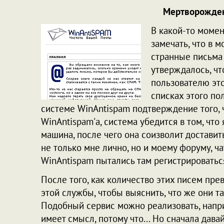
Мертворожден
В какой-то момент
замечать, что в 
странные письма
утверждалось, чт
пользователю это
списках этого по
системе WinAntispam подтверждение того, ч
WinAntispam'а, система убедится в том, что
машина, после чего она соизволит достави
не только мне лично, но и моему форуму, ча
WinAntispam пытались там регистрироватьс
После того, как количество этих писем пре
этой службы, чтобы выяснить, что же они т
Подобный сервис можно реализовать, наприм
имеет смысл, потому что... Но сначала дава