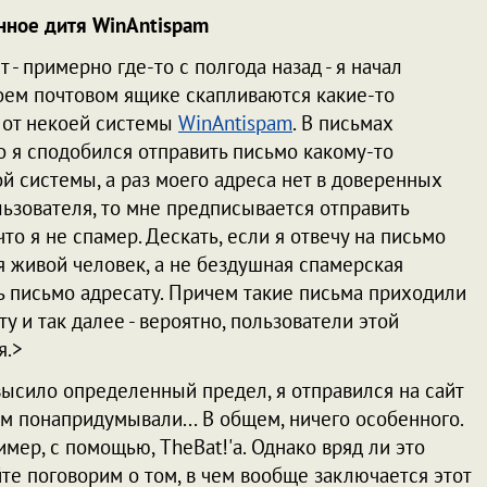
ное дитя WinAntispam
 - примерно где-то с полгода назад - я начал
моем почтовом ящике скапливаются какие-то
 от некоей системы
WinAntispam
. В письмах
о я сподобился отправить письмо какому-то
й системы, а раз моего адреса нет в доверенных
льзователя, то мне предписывается отправить
то я не спамер. Дескать, если я отвечу на письмо
 я живой человек, а не бездушная спамерская
ть письмо адресату. Причем такие письма приходили
ту и так далее - вероятно, пользователи этой
я.>
высило определенный предел, я отправился на сайт
ам понапридумывали... В общем, ничего особенного.
ер, с помощью, TheBat!'а. Однако вряд ли это
йте поговорим о том, в чем вообще заключается этот