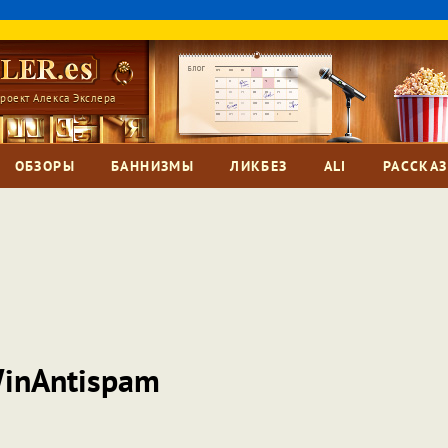
роект Алекса Экслера
ОБЗОРЫ
БАННИЗМЫ
ЛИКБЕЗ
ALI
РАССКА
inAntispam