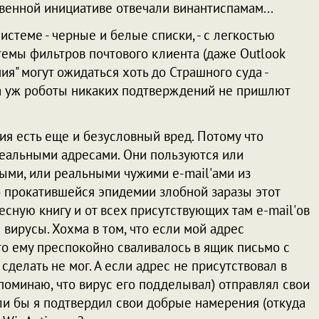
твенной инициативе отвечали винантиспамам...
истеме - черные и белые списки, - с легкостью
емы фильтров почтового клиента (даже Outlook
ния" могут ожидаться хоть до Страшного суда -
а уж роботы никаких подтверждений не пришлют
ия есть еще и безусловный вред. Потому что
реальными адресами. Они пользуются или
ми, или реальными чужими e-mail'ами из
о прокатившейся эпидемии злобной заразы этот
сную книгу и от всех присутствующих там e-mail'ов
ирусы. Хохма в том, что если мой адрес
то ему преспокойно сваливалось в ящик письмо с
 сделать не мог. А если адрес не присутствовал в
апоминаю, что вирус его подделывал) отправлял свои
сли бы я подтвердил свои добрые намерения (откуда