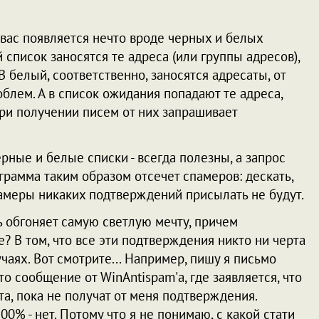
вас появляется нечто вроде черных и белых
 список заносятся те адреса (или группы адресов),
В белый, соответственно, заносятся адресаты, от
блем. А в список ожидания попадают те адреса,
при получении писем от них запрашивает
ерные и белые списки - всегда полезны, а запрос
ограмма таким образом отсечет спамеров: дескать,
меры никаких подтверждений присылать не будут.
ь обгоняет самую светлую мечту, причем
е? В том, что все эти подтверждения никто ни черта
чаях. Вот смотрите... Например, пишу я письмо
то сообщение от WinAntispam'а, где заявляется, что
та, пока не получат от меня подтверждения.
0% - нет. Потому что я не понимаю, с какой стати