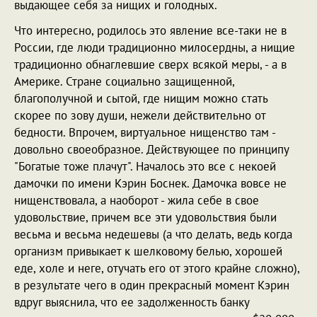
выдающее себя за нищих и голодных.
Что интересно, родилось это явление все-таки не в
России, где люди традиционно милосердны, а нищие
традиционно обнаглевшие сверх всякой меры, - а в
Америке. Стране социально защищенной,
благополучной и сытой, где нищим можно стать
скорее по зову души, нежели действительно от
бедности. Впрочем, виртуальное нищенство там -
довольно своеобразное. Действующее по принципу
"Богатые тоже плачут". Началось это все с некоей
дамочки по имени Кэрин Боснек. Дамочка вовсе не
нищенствовала, а наоборот - жила себе в свое
удовольствие, причем все эти удовольствия были
весьма и весьма недешевы (а что делать, ведь когда
организм привыкает к шелковому белью, хорошей
еде, холе и неге, отучать его от этого крайне сложно),
в результате чего в один прекрасный момент Кэрин
вдруг выяснила, что ее задолженность банку