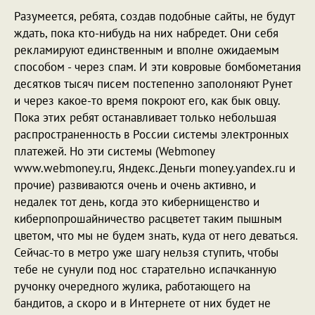
Разумеется, ребята, создав подобные сайты, не будут
ждать, пока кто-нибудь на них набредет. Они себя
рекламируют единственным и вполне ожидаемым
способом - через спам. И эти ковровые бомбометания
десятков тысяч писем постепенно заполоняют Рунет
и через какое-то время покроют его, как бык овцу.
Пока этих ребят останавливает только небольшая
распространенность в России системы электронных
платежей. Но эти системы (Webmoney
www.webmoney.ru, Яндекс.Деньги money.yandex.ru и
прочие) развиваются очень и очень активно, и
недалек тот день, когда это кибернищенство и
киберпопрошайничество расцветет таким пышным
цветом, что мы не будем знать, куда от него деваться.
Сейчас-то в метро уже шагу нельзя ступить, чтобы
тебе не сунули под нос старательно испачканную
ручонку очередного жулика, работающего на
бандитов, а скоро и в Интернете от них будет не