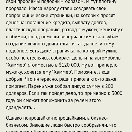
свои проблемы подобным образом. И тут плотину
прорвало. Масса народу стали создавать свои
попрошайнические странички, на которых просят
денег на: погашение кредита, выплату долгов,
пластическую операцию, развод с мужем, женитьбу с
любимой, фонд помощи венерианским скалозубам,
создание вечного двигателя - и так далее, и тому
подобное. Есть даже страничка, на которой мужик,
особо не стесняясь, собирает деньги на автомобиль
"Хаммер" стоимостью в $120 000. Ну вот приперло
мужику, хочется ему "Хаммер". Поможите, люди
добрые. Что интересно, ради прикола кто-то даже
помогает. Парень уже собрал дикую сумму в 200
долларов. Если так пойдет дело, то примерно к 3000
году он сможет попижонить за рулем этого
драндулета...
Однако попрошайки-попрошайками, а бизнес-
бизнесом. Знающие люди быстро сообразили, что