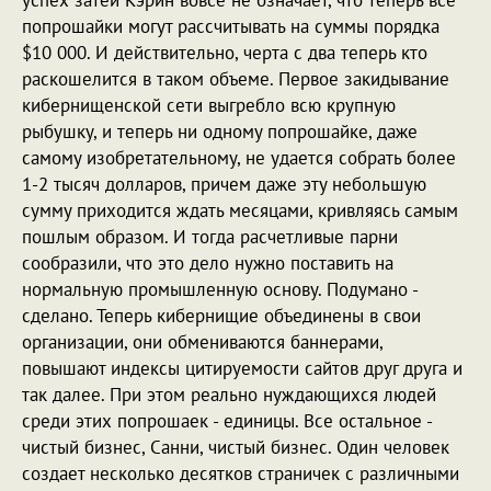
успех затеи Кэрин вовсе не означает, что теперь все
попрошайки могут рассчитывать на суммы порядка
$10 000. И действительно, черта с два теперь кто
раскошелится в таком объеме. Первое закидывание
кибернищенской сети выгребло всю крупную
рыбушку, и теперь ни одному попрошайке, даже
самому изобретательному, не удается собрать более
1-2 тысяч долларов, причем даже эту небольшую
сумму приходится ждать месяцами, кривляясь самым
пошлым образом. И тогда расчетливые парни
сообразили, что это дело нужно поставить на
нормальную промышленную основу. Подумано -
сделано. Теперь кибернищие объединены в свои
организации, они обмениваются баннерами,
повышают индексы цитируемости сайтов друг друга и
так далее. При этом реально нуждающихся людей
среди этих попрошаек - единицы. Все остальное -
чистый бизнес, Санни, чистый бизнес. Один человек
создает несколько десятков страничек с различными