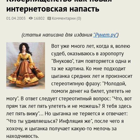
интернетовская напасть
01.04.2003
16802
Комментарии (0)
(статья написана для издания
"Рунет.ру"
)
Вот уже много лет, когда я, волею
судеб, оказываюсь в аэропорту
"Внуково", там повторяется одна и
та же картина. Ко мне подходит
цыганка средних лет и произносит
стереотипную фразу: "Молодой,
помоги денег на билет, улететь не
могу". В ответ следует стереотипный вопрос: "Что, вот
прям так лет пять улететь и не можешь? Я тебя здесь
лет пять вижу"... Но цыганка не теряется и отвечает:
"Что ты удивляешься? Инфляция же", после чего я
хохочу, и цыганка получает какую-то мелочь за
находчивость.