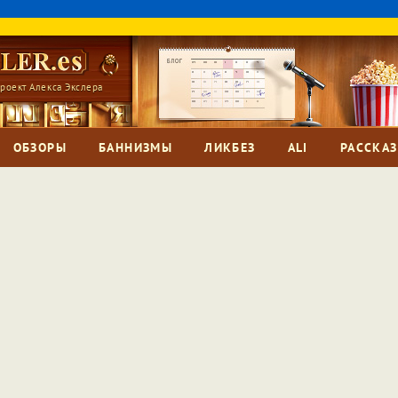
роект Алекса Экслера
ОБЗОРЫ
БАННИЗМЫ
ЛИКБЕЗ
ALI
РАССКА