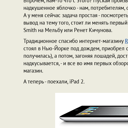
Впрочем, нам-то что с этого? Пускай прои
надкушенное яблочко - нам, потребителям, о
А у меня сейчас задача простая - посмотрет
вывод на тему того, стоит ли менять первый
Smith на Мельбу или Ренет Кичунова.
Традиционное спасибо интернет-магазину
R
стоял в Нью-Йорке под дождем, приобрел о
получилась), а потом, загоняя лошадей, дос
надкусывается, - и все во имя первых обзор
магазин.
А теперь - поехали, iPad 2.