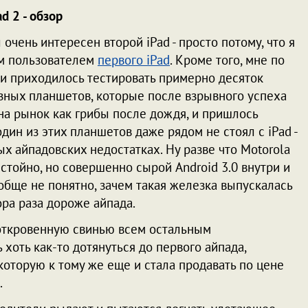
ad 2 - обзор
очень интересен второй iPad - просто потому, что я
м пользователем
первого iPad
. Кроме того, мне по
и приходилось тестировать примерно десяток
зных планшетов, которые после взрывного успеха
на рынок как грибы после дождя, и пришлось
один из этих планшетов даже рядом не стоял с iPad -
ых айпадовских недостатках. Ну разве что Motorola
тойно, но совершенно сырой Android 3.0 внутри и
обще не понятно, зачем такая железка выпускалась
тора раза дороже айпада.
 откровенную свинью всем остальным
 хоть как-то дотянуться до первого айпада,
которую к тому же еще и стала продавать по цене
.