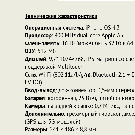
Технические характеристики
Операционная система
: iPhone OS 4.3
Процессор
: 900 MHz dual-core Apple A5
Флеш-память
: 16 Гб (может быть 32 Гб и 64 
ОЗУ
: 512 Мб
Дисплей
: 9,7", 1024×768, IPS-матрица со с
поддержкой Multitouch
Сеть
: Wi-Fi (802.11a/b/g/n), Bluetooth 2.1 
EV-DO)
Ввод-вывод
: док-коннектор, 3,5-мм стере
Батарея
: встроенная, 25 Вт·ч, литийполиме
Камеры
: на задней крышке 0,7 Мпикс, на п
Дополнительно
: трехмерный гироскоп,акс
(GPS для 3G-моделей)
Размеры
: 241 × 186 × 8,8 мм