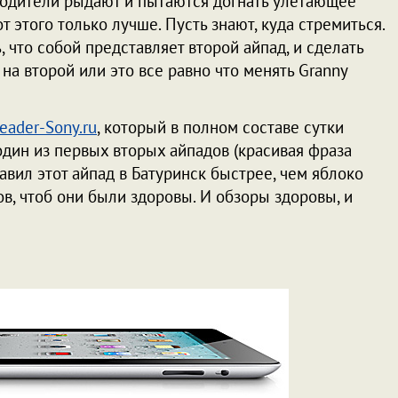
зводители рыдают и пытаются догнать улетающее
т этого только лучше. Пусть знают, куда стремиться.
ь, что собой представляет второй айпад, и сделать
 на второй или это все равно что менять Granny
eader-Sony.ru
, который в полном составе сутки
дин из первых вторых айпадов (красивая фраза
тавил этот айпад в Батуринск быстрее, чем яблоко
ов, чтоб они были здоровы. И обзоры здоровы, и