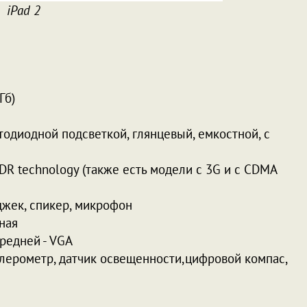
iPad 2
Гб)
ветодиодной подсветкой, глянцевый, емкостной, с
+ EDR technology (также есть модели с 3G и с CDMA
оджек, спикер, микрофон
рная
ередней - VGA
елерометр, датчик освещенности,цифровой компас,