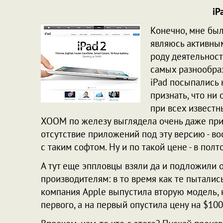
iP
Конечно, мне был 
являюсь активны
роду деятельност
самых разнообра
iPad посыпались 
признать, что ни 
при всех известн
XOOM по железу выглядела очень даже прис
отсутствие приложений под эту версию - во
с таким софтом. Ну и по такой цене - в пол
А тут еще эппловцы взяли да и подложили
производителям: в то время как те пытались
компания Apple выпустила вторую модель, 
первого, а на первый опустила цену на $100