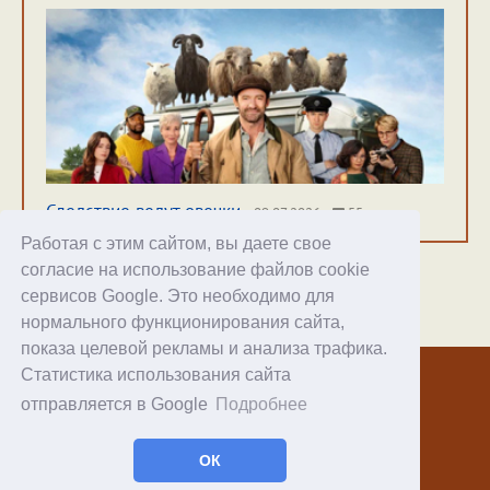
Следствие ведут овечки
09.07.2026
55
Работая с этим сайтом, вы даете свое
согласие на использование файлов cookie
сервисов Google. Это необходимо для
нормального функционирования сайта,
Хостинг
показа целевой рекламы и анализа трафика.
Статистика использования сайта
© 1998–2026 Alex Exler
отправляется в Google
Подробнее
Facebook
RSS статей
ОК
RSS блога