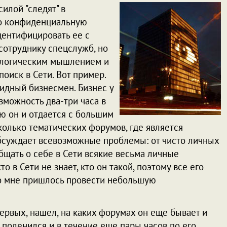
илой "следят" в
но конфиденциальную
дентифицировать ее с
сотруднику спецслужб, но
 логическим мышлением и
 поиск в Сети. Вот пример.
лидный бизнесмен. Бизнес у
зможность два-три часа в
ию он и отдается с большим
колько тематических форумов, где является
обсуждает всевозможные проблемы: от чисто личных
общать о себе в Сети всякие весьма личные
о в Сети не знает, кто он такой, поэтому все его
ого мне пришлось провести небольшую
первых, нашел, на каких форумах он еще бывает и
е поленился и в течение еще пары часов по его