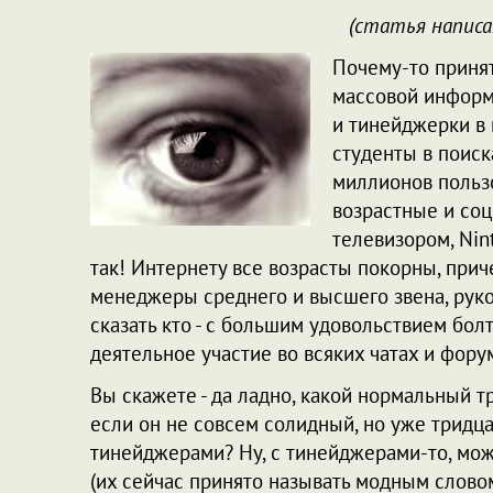
(статья написа
Почему-то принят
массовой информа
и тинейджерки в 
студенты в поиск
миллионов пользо
возрастные и соц
телевизором, Nin
так! Интернету все возрасты покорны, прич
менеджеры среднего и высшего звена, руко
сказать кто - с большим удовольствием бол
деятельное участие во всяких чатах и фору
Вы скажете - да ладно, какой нормальный 
если он не совсем солидный, но уже тридца
тинейджерами? Ну, с тинейджерами-то, може
(их сейчас принято называть модным слов