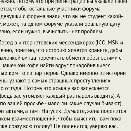
нужно. Потому что при регистрации вы указали свою
чется, чтобы остальные участники форума
 девушки с форума знали, что вы не студент какой-
Ну, может, на одном форуме указали реальную дату
равно, если нужно, вычислить - нет проблем!
бесед в интернетовских мессенджерах (ICQ, MSN и
нечно, понятно, что историю хочется хранить, дабы
тылочкой винца перечитать обмен любезностями с
а чашечкой кофе найти вдруг понадобившиеся
ые кем-то из партнеров. Однако именно из истории
ны узнают о самых страшных преступлениях
о оттуда! Потому что аська у вас запускается
(ведь вас утомляет каждый раз пароль вводить). А
о вашей просьбе - мало ли какие случаи бывают),
онтактами, а там - Натусик! Думаете, жена поленится
ком взаимоотношений, чтобы выяснить - вам пока
же сразу всю голову? Не поленится, уверяю вас.