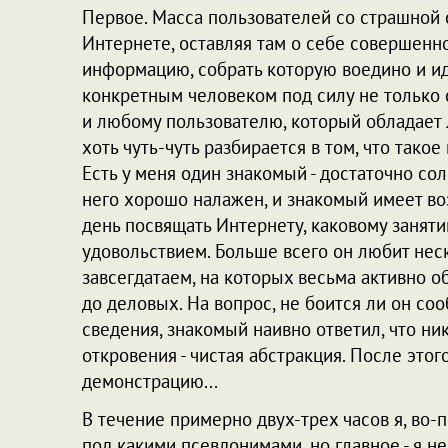
Первое. Масса пользователей со страшной с
Интернете, оставляя там о себе совершен
информацию, собрать которую воедино и и
конкретным человеком под силу не только 
и любому пользователю, который обладает
хоть чуть-чуть разбирается в том, что такое
Есть у меня один знакомый - достаточно со
него хорошо налажен, и знакомый имеет во
день посвящать Интернету, каковому занят
удовольствием. Больше всего он любит нес
завсегдатаем, на которых весьма активно 
до деловых. На вопрос, не боится ли он со
сведения, знакомый наивно ответил, что никт
откровения - чистая абстракция. После эт
демонстрацию...
В течение примерно двух-трех часов я, во-
под какими псевдонимами, но главное - я н