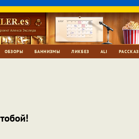
роект Алекса Экслера
ОБЗОРЫ
БАННИЗМЫ
ЛИКБЕЗ
ALI
РАССКА
 тобой!