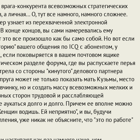
и врага-конкурента всевозможных стратегических
а личная... О, тут все намного, намного сложнее.
нер узнает из перехваченной электронной
". В конце концов, вы сами намеревались ему
 это все произошло как бы само собой. Но вот если
торию" вашего общения по ICQ с абонентом, у
, если поковыряется в вашем почтовом ящике
нтическом разделе форума, где вы распускаете перья
стрела со стороны "кинутого" делового партнера
упруга может не только показать мать Кузьмы, место
вчинку, но и создать массу всевозможных мелких и
зных сторон трудовой и расслабляющей
е аукаться долго и долго. Причем ее вполне можно
Женщин водишь. Ей неприятно", и вы, будучи
ения, уже никак не объясните, что "это по работе"
и наступают как раз намного чаще, чем