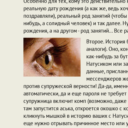
Особенно для тех, кому это действительно 
реальную дату рождения (а как же, ведь хо
поздравляли), реальный род занятий (чтобы
нибудь, а солидный человек) и так далее. 
рождения, а на другом - род занятий... Все 
Второе. История 
аналоги). Оно, ко
как-нибудь за бу
Натусиком или з
данные, присланн
мессенджеров же
против супружеской верности! Да-да, именн
автоматически, да и еще пароля не требует 
супружница включит комп (возможно, даже п
там запустится аська, откроется окошко с к
кликнуть мышкой в историю ваших с Натуси
еще нужно отрывать причинное место или у