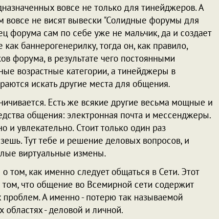
дназначенных вовсе не только для тинейджеров. А
ам вовсе не висят вывески "Солидные форумы для
ец форума сам по себе уже не мальчик, да и создает
 как баннерогенерилку, тогда он, как правило,
ов форума, в результате чего постоянными
дные возрастные категории, а тинейджеры в
раются искать другие места для общения.
ничивается. Есть же всякие другие весьма мощные и
едства общения: электронная почта и мессенджеры.
о и увлекательно. Стоит только один раз
езешь. Тут тебе и решение деловых вопросов, и
елые виртуальные измены.
 о том, как именно следует общаться в Сети. Этот
о том, что общение во Всемирной сети содержит
 проблем. А именно - потерю так называемой
 областях - деловой и личной.