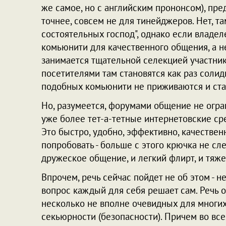
же самое, но с английским прононсом), пре
точнее, совсем не для тинейджеров. Нет, т
состоятельных господ", однако если владел
комьюнити для качественного общения, а не
занимается тщательной селекцией участник
посетителями там становятся как раз соли
подобных комьюнити не приживаются и ста
Но, разумеется, форумами общение не огра
уже более тет-а-тетные интернетовские ср
Это быстро, удобно, эффективно, качественн
попробовать - больше с этого крючка не сл
дружеское общение, и легкий флирт, и тяж
Впрочем, речь сейчас пойдет не об этом - не
вопрос каждый для себя решает сам. Речь 
несколько не вполне очевидных для многих
секьюрности (безопасности). Причем во всех