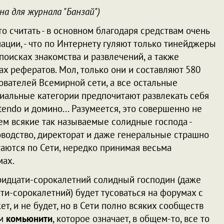
на для журнала "Банзай")
о считать - в основном благодаря средствам очень
ции, - что по Интернету гуляют только тинейджеры
поисках знакомства и развлечений, а также
ах рефератов. Мол, только они и составляют 580
вателей Всемирной сети, а все остальные
иальные категории предпочитают развлекать себя
tendo и домино... Разумеется, это совершенно не
ем всякие так называемые солидные господа -
водство, директорат и даже генеральные страшно
таются по Сети, нередко принимая весьма
мах.
тридцати-сорокалетний солидный господин (даже
ти-сорокалетний) будет тусоваться на форумах с
т, и не будет, но в Сети полно всяких сообществ
ом
комьюнити
, которое означает, в общем-то, все то