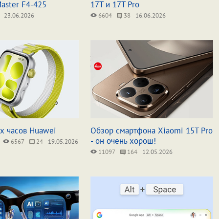
Master F4-425
17T и 17T Pro
23.06.2026
6604
38
16.06.2026
х часов Huawei
Обзор смартфона Xiaomi 15T Pro
- он очень хорош!
6567
24
19.05.2026
11097
164
12.05.2026