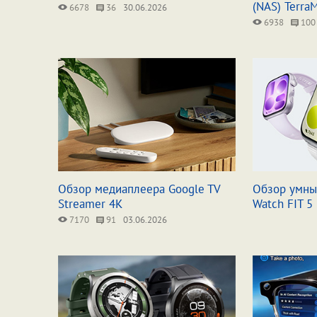
(NAS) Terra
6678
36
30.06.2026
6938
100
Обзор медиаплеера Google TV
Обзор умны
Streamer 4K
Watch FIT 5
7170
91
03.06.2026