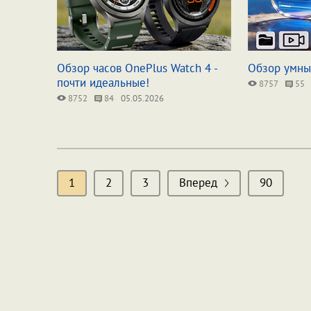
Обзор часов OnePlus Watch 4 -
Обзор умны
почти идеальные!
8757
55
8752
84
05.05.2026
1
2
3
Вперед
90