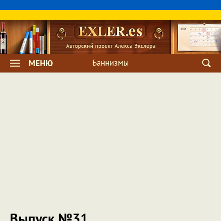
Баннизмы
МЕНЮ
Выпуск №31