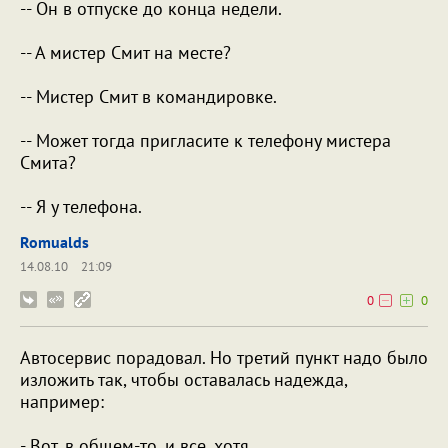
-- Он в отпуске до конца недели.
-- А мистер Смит на месте?
-- Мистер Смит в командировке.
-- Может тогда пригласите к телефону мистера
Смита?
-- Я у телефона.
Romualds
14.08.10
21:09
0
0
Автосервис порадовал. Но третий пункт надо было
изложить так, чтобы оставалась надежда,
например:
- Вот, в общем-то, и все, хотя...