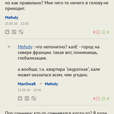
но как правильно? Мне чего-то ничего в голову не
приходит.
Mefody
21.05.10
21:03
0
0
Mefody
: что непонятно? калЕ - город на
севере франции. такая вот, понимаешь,
глобализация.
а вообще, т.к. квартира "окуратная", кале
может оказаться всем, чем угодно.
ManOwaR
Mefody
21.05.10
22:41
0
0
Про сонники: кто-то сомневался когда-то? Я ради