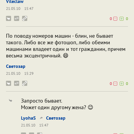
Vileclaw
21.05.10
15:47
0
0
По поводу номеров машин - блин, не бывает
такого. Либо все же фотошоп, либо обеими
машинами владеет один и тот гражданин, причем
весьма эксцентричный. 😄
Светозар
21.05.10
15:29
0
0
Запросто бывает.
Может один другому жена? 😉
LyohaS
Светозар
21.05.10
15:47