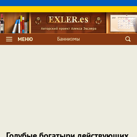
Баннизмы
МЕНЮ
Голубые богатыри действующих