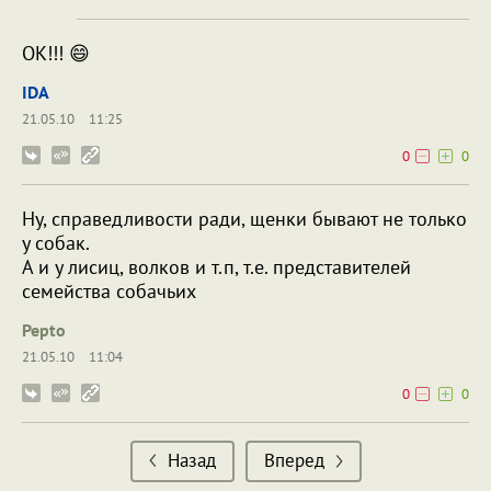
ОК!!! 😄
IDA
21.05.10
11:25
0
0
Ну, справедливости ради, щенки бывают не только
у собак.
А и у лисиц, волков и т.п, т.е. представителей
семейства собачьих
Pepto
21.05.10
11:04
0
0
Назад
Вперед