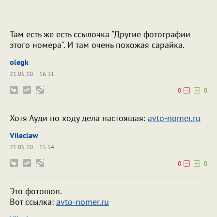
Там есть же есть ссылочка "Другие фотографии
этого номера". И там очень похожая сарайка.
olegk
21.05.10
16:31
0
0
Хотя Ауди по ходу дела настоящая:
avto-nomer.ru
Vileclaw
21.05.10
15:54
0
0
Это фотошоп.
Вот ссылка:
avto-nomer.ru