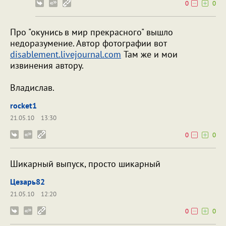
0
0
Про "окунись в мир прекрасного" вышло
недоразумение. Автор фотографии вот
disablement.livejournal.com
Там же и мои
извинения автору.
Владислав.
rocket1
21.05.10
13:30
0
0
Шикарный выпуск, просто шикарный
Цезарь82
21.05.10
12:20
0
0