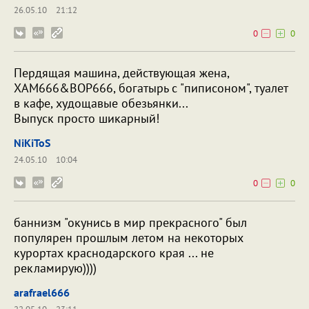
26.05.10
21:12
0
0
Пердящая машина, действующая жена,
ХАМ666&ВОР666, богатырь с "пиписоном", туалет
в кафе, худощавые обезьянки...
Выпуск просто шикарный!
NiKiToS
24.05.10
10:04
0
0
баннизм "окунись в мир прекрасного" был
популярен прошлым летом на некоторых
курортах краснодарского края ... не
рекламирую))))
arafrael666