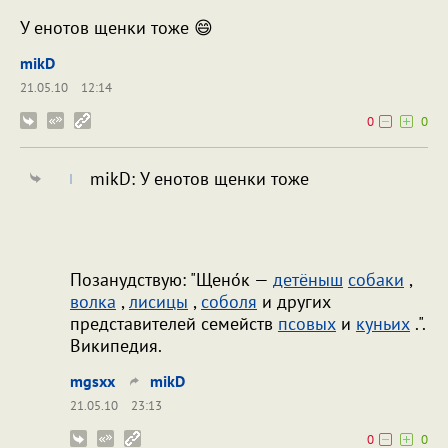
У енотов щенки тоже 😄
mikD
21.05.10
12:14
0
0
mikD: У енотов щенки тоже
Позанудствую: "Щено́к —
детёныш
собаки
,
волка
,
лисицы
,
соболя
и других
представителей семейств
псовых
и
куньих
.".
Википедия.
mgsxx
mikD
21.05.10
23:13
0
0