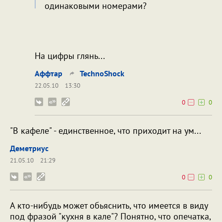
одинаковыми номерами?
На цифры глянь...
Аффтар
TechnoShock
22.05.10
13:30
0
0
"В кафеле" - единственное, что приходит на ум...
Деметриус
21.05.10
21:29
0
0
А кто-нибудь может обьяснить, что имеется в виду
под фразой "кухня в кале"? Понятно, что опечатка,