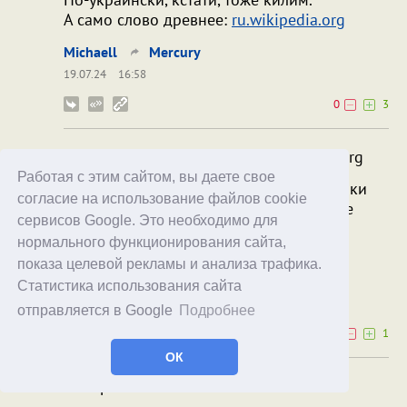
А само слово древнее:
ru.wikipedia.org
Michaell
Mercury
19.07.24
16:58
0
3
А само слово древнее: ru.wikipedia.org
Работая с этим сайтом, вы даете свое
Интересно, что в индоевропейские языки
согласие на использование файлов cookie
оно попало из тюрских, но если дальше
сервисов Google. Это необходимо для
ковырять, то оказывается снова
нормального функционирования сайта,
индоевропейским.
показа целевой рекламы и анализа трафика.
Chlorian
Michaell
Статистика использования сайта
20.07.24
10:52
отправляется в Google
Подробнее
0
1
ОК
тюрских