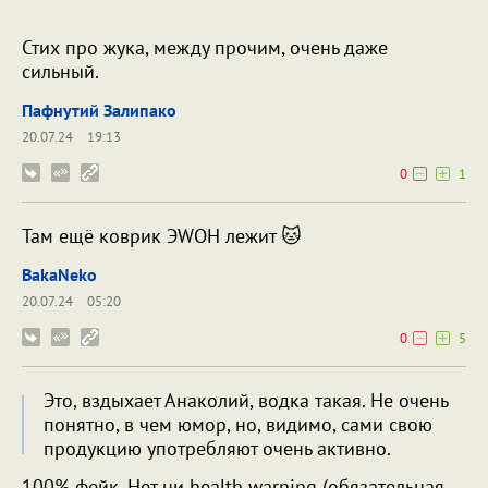
Стих про жука, между прочим, очень даже
сильный.
Пафнутий Залипако
20.07.24
19:13
0
1
Там ещё коврик ЭWOH лежит 🐱
BakaNeko
20.07.24
05:20
0
5
Это, вздыхает Анаколий, водка такая. Не очень
понятно, в чем юмор, но, видимо, сами свою
продукцию употребляют очень активно.
100% фейк. Нет ни health warning (обязательная