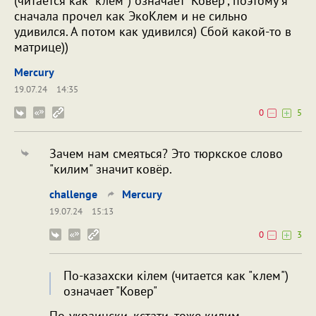
(читается как "клем") означает "Ковер", поэтому я
сначала прочел как ЭкоКлем и не сильно
удивился. А потом как удивился) Сбой какой-то в
матрице))
Mercury
19.07.24
14:35
0
5
Зачем нам смеяться? Это тюркское слово
"килим" значит ковёр.
challenge
Mercury
19.07.24
15:13
0
3
По-казахски кiлем (читается как "клем")
означает "Ковер"
По-украински, кстати, тоже килим.