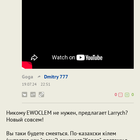
Goga
Dmitry 777
19.07.24
22:51
0
0
Никому EWOCLEM не нужен, предлагает Larrych?
Новый совсем!
Вы таки будете смеяться. По-казахски кiлем