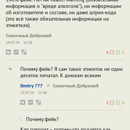
информация о "вреде алкоголя"), ни информации
об изготовителе и составе, ни даже штрих-кода
(это всё также обязательная информация на
этикетках).
Сказочный Добролюб
19.07.24
18:38
6
1
Почему фейк? Я сам таких этикеток не один
десяток печатал. К днюхам всяким
Dmitry 777
Сказочный Добролюб
19.07.24
21:40
1
2
Почему фейк?
Кэп говорит – потому что подаётся как