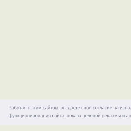
Работая с этим сайтом, вы даете свое согласие на исп
функционирования сайта, показа целевой рекламы и ан
© 1998–2026 Alex Exler