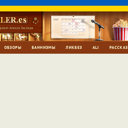
роект Алекса Экслера
ОБЗОРЫ
БАННИЗМЫ
ЛИКБЕЗ
ALI
РАССКА