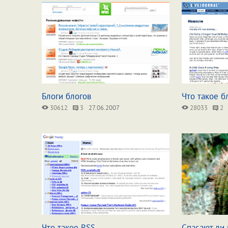
Блоги блогов
Что такое б
30612
3
27.06.2007
28033
2
Что такое RSS
Спасают ли 