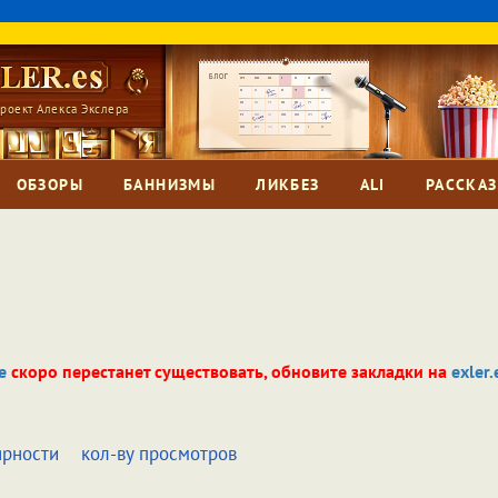
роект Алекса Экслера
ОБЗОРЫ
БАННИЗМЫ
ЛИКБЕЗ
ALI
РАССКА
e
скоро перестанет существовать, обновите закладки на
exler.
ярности
кол-ву просмотров