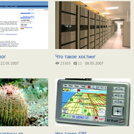
лог
Что такое хостинг
22.05.2007
23303
11
08.05.2007
кактусы от
Что такое GPS