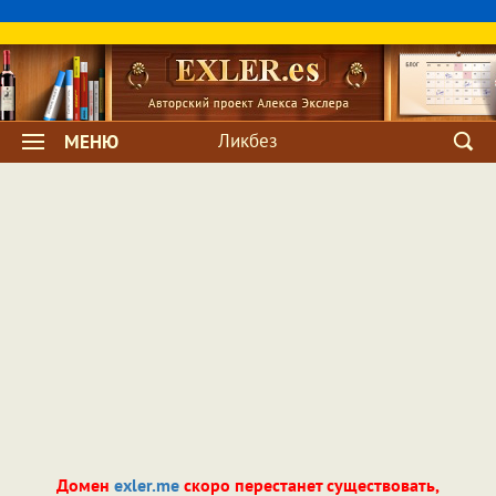
Ликбез
МЕНЮ
Домен
exler.me
скоро перестанет существовать,