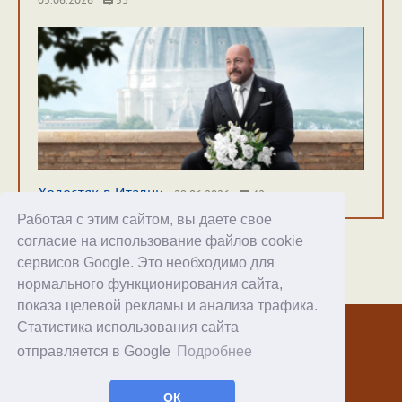
Холостяк в Италии
29.06.2026
42
Работая с этим сайтом, вы даете свое
согласие на использование файлов cookie
сервисов Google. Это необходимо для
нормального функционирования сайта,
Хостинг
показа целевой рекламы и анализа трафика.
Статистика использования сайта
© 1998–2026 Alex Exler
отправляется в Google
Подробнее
Facebook
RSS статей
ОК