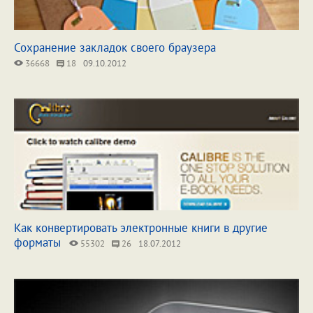
Сохранение закладок своего браузера
36668
18
09.10.2012
Как конвертировать электронные книги в другие
форматы
55302
26
18.07.2012