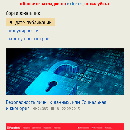
обновите закладки на
exler.es
, пожалуйста.
Сортировать по:
дате публикации
популярности
кол-ву просмотров
Безопасность личных данных, или Социальная
инженерия
26083
18
22.09.2015