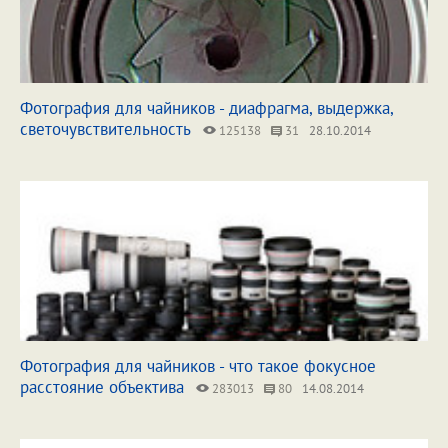
Фотография для чайников - диафрагма, выдержка,
светочувствительность
125138
31
28.10.2014
Фотография для чайников - что такое фокусное
расстояние объектива
283013
80
14.08.2014