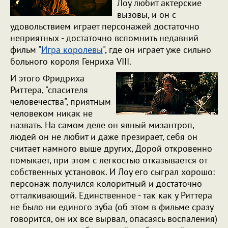
Лоу любит актерские
вызовы, и он с
удовольствием играет персонажей достаточно
неприятных - достаточно вспомнить недавний
фильм "
Игра королевы
", где он играет уже сильно
больного короля Генриха VIII.
И этого Фридриха
Риттера, "спасителя
человечества", приятным
человеком никак не
назвать. На самом деле он явный мизантроп,
людей он не любит и даже презирает, себя он
считает намного выше других, Дорой откровенно
помыкает, при этом с легкостью отказывается от
собственных установок. И Лоу его сыграл хорошо:
персонаж получился колоритный и достаточно
отталкивающий. Единственное - так как у Риттера
не было ни единого зуба (об этом в фильме сразу
говорится, он их все вырвал, опасаясь воспаления)