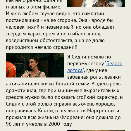
главных в этом фильме.
И уж в любом случае видно, что симпатии
постановщика - на ее стороне. Она - вроде бы
человек тихий и незаметный, но она обладает
твердым характером и не сгибается под
воздействием обстоятельств, а на ее долю
приходится немало страданий.
Я Сидни помню по
первому сезону "
Белого
лотоса
", где у нее
забавная роль левачки-
антикапиталистки из богатой семьи. А здесь роль
драматичная, где при минимуме выразительных
средств нужно было показать стойкий характер, и
Сидни с этой ролью справилась очень хорошо,
понравилась. Кстати, в реальности Маргрет так и
прожила всю жизнь на Флореане: она дожила до
96 лет и умерла в 2000 году.