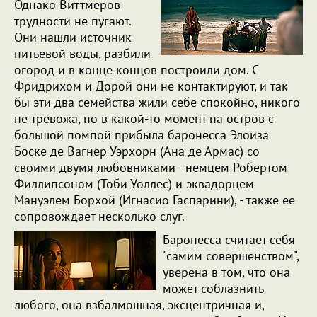
Однако Виттмеров
трудности не пугают.
Они нашли источник
питьевой воды, разбили
огород и в конце концов построили дом. С
Фридрихом и Дорой они не контактируют, и так
бы эти два семейства жили себе спокойно, никого
не тревожа, но в какой-то момент на остров с
большой помпой прибыла баронесса Элоиза
Боске де Вагнер Уэрхорн (Ана де Армас) со
своими двумя любовниками - немцем Робертом
Филлипсоном (Тоби Уоллес) и эквадорцем
Мануэлем Борхой (Игнасио Гаспарини), - также ее
сопровождает несколько слуг.
Баронесса считает себя
"самим совершенством",
уверена в том, что она
может соблазнить
любого, она взбалмошная, эксцентричная и,