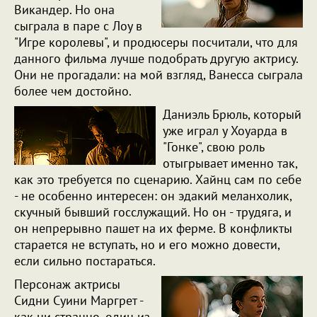
Викандер. Но она
сыграла в паре с Лоу в
"Игре королевы", и продюсеры посчитали, что для
данного фильма лучше подобрать другую актрису.
Они не прогадали: на мой взгляд, Ванесса сыграла
более чем достойно.
Даниэль Брюль, который
уже играл у Хоуарда в
"Гонке", свою роль
отыгрывает именно так,
как это требуется по сценарию. Хайнц сам по себе
- не особенно интересен: он эдакий меланхолик,
скучный бывший госслужащий. Но он - трудяга, и
он непрерывно пашет на их ферме. В конфликты
старается не вступать, но и его можно довести,
если сильно постараться.
Персонаж актрисы
Сидни Суини Маргрет -
как ни странно, один из