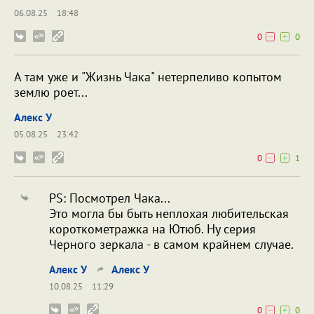
06.08.25
18:48
0
0
А там уже и "Жизнь Чака" нетерпеливо копытом
землю роет...
Алекс У
05.08.25
23:42
0
1
PS: Посмотрел Чака...
Это могла бы быть неплохая любительская
короткометражка на Ютюб. Ну серия
Черного зеркала - в самом крайнем случае.
Алекс У
Алекс У
10.08.25
11:29
0
0