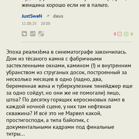
женщина хорошо если не в пальто.
JustSweN
deus
11.08.25
20:00
0
0
Эпоха реализЬма в синематографе закончилась.
Дом из тёсаного камня с фабричными
застекленными окнами, камином (!) и внутренним
убранством из струганых досок, построенный за
несколько месяцев в одно (ладно, два,
беременная жена и туберкулезник тинейджер еще
за одно сойдут, но они же не помогали) лицо,
штоа? По десятку горящих керосиновых ламп в
каждой ночной сцене, у них там нефтяная
скважина? И всё это не Марвел какой,
простигосподи, а типа байопик, с
документальными кадрами под финальные
титры...