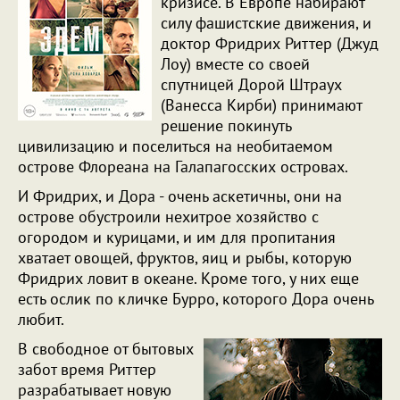
кризисе. В Европе набирают
силу фашистские движения, и
доктор Фридрих Риттер (Джуд
Лоу) вместе со своей
спутницей Дорой Штраух
(Ванесса Кирби) принимают
решение покинуть
цивилизацию и поселиться на необитаемом
острове Флореана на Галапагосских островах.
И Фридрих, и Дора - очень аскетичны, они на
острове обустроили нехитрое хозяйство с
огородом и курицами, и им для пропитания
хватает овощей, фруктов, яиц и рыбы, которую
Фридрих ловит в океане. Кроме того, у них еще
есть ослик по кличке Бурро, которого Дора очень
любит.
В свободное от бытовых
забот время Риттер
разрабатывает новую