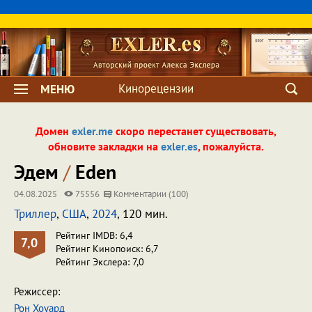
Кинорецензии
МЕНЮ
Домен
exler.me
скоро перестанет существовать,
обновите закладки на
exler.es
, пожалуйста.
Эдем
/
Eden
04.08.2025
75556
Комментарии (100)
Триллер
,
США
,
2024
, 120 мин.
Рейтинг IMDB: 6,4
7,0
Рейтинг Кинопоиск: 6,7
Рейтинг Экслера: 7,0
Режиссер:
Рон Хоуард