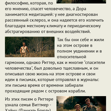
философию, которая, по
его мнению, спасет человечество, а Дора
занимается медитацией: у нее диагностирован
рассеянный склероз, и она надеется его излечить
благодаря местному климату и периодическому
абстрагированию от внешних воздействий.
Так бы они себе и жили
на этом острове в
полном уединении и в
относительной
гармонии, однако Риттер, как и многие "спасители
человечества", был довольно тщеславным, и он
описывал свою жизнь на этом острове и свои
идеи в письмах, которые отправлял в журналы:
эти письма время от времени забирали
проходящие рядом с островом корабли.
Из этих писем о Риттере
узнала семья Виттмер -
Хайнц (Даниэль Брюль)