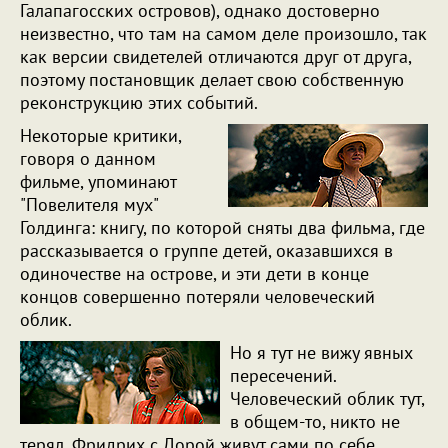
Галапагосcких островов), однако достоверно
неизвестно, что там на самом деле произошло, так
как версии свидетелей отличаются друг от друга,
поэтому постановщик делает свою собственную
реконструкцию этих событий.
Некоторые критики,
говоря о данном
фильме, упоминают
"Повелителя мух"
Голдинга: книгу, по которой сняты два фильма, где
рассказывается о группе детей, оказавшихся в
одиночестве на острове, и эти дети в конце
концов совершенно потеряли человеческий
облик.
Но я тут не вижу явных
пересечений.
Человеческий облик тут,
в общем-то, никто не
терял. Фридрих с Дорой живут сами по себе,