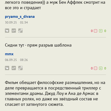
легкого поведения)) а муж Бен Аффлек смотрит на
все это и страдает
pryamo_s_divana
30.09.25
01:34
0
0
Сидни тут - прям разрыв шаблона
mmx
06.09.25
08:26
0
0
Фильм обещает философские размышления, но на
деле превращается в посредственный триллер с
элементами драмы. Джуд Лоу и Ана де Армас в
главных ролях, но даже их звёздный состав не
спасает от затянутого сюжета.