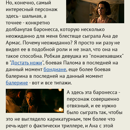
Но, конечно, самый
интересный персонаж
здесь - шальная, а
точнее - конкретно
долбанутая баронесса, которую несколько
неожиданно для меня блестяще сыграла Ана де
Армас. Почему неожиданно? Я просто ни разу не
видел ее в подобной роли и не знал, что она на
такое способна. Робкая девушка из "понаехавших"
в "
Достать ножи
", боевая Палома в последней на
данный момент
бондиане
, еще более боевая
балерина в последней на данный момент
балерине
- вот и все типажи.
А здесь эта баронесса -
персонаж совершенно
отвязный, и ее нужно
было сыграть так, чтобы
это не выглядело карикатурным, тем более что
речь идет о фактически триллере, и Ана с этой