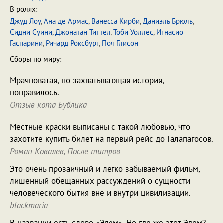
В ролях:
Джуд Лоу
,
Ана де Армас
,
Ванесса Кирби
,
Даниэль Брюль
,
Сидни Суини
,
Джонатан Титтел
,
Тоби Уоллес
,
Игнасио
Гаспарини
,
Ричард Роксбург
,
Пол Глисон
Сборы по миру:
Мрачноватая, но захватывающая история,
понравилось.
Отзыв кота Бублика
Местные краски выписаны с такой любовью, что
захотите купить билет на первый рейс до Галапагосов.
Роман Ковалев, После титров
Это очень прозаичный и легко забываемый фильм,
лишенный обещанных рассуждений о сущности
человеческого бытия вне и внутри цивилизации.
blackmaria
В названии есть слово «Эдем». Но где же этот Эдем?