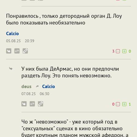
Понравилось , только детородный орган Д. Лоу
было показывать необязательно
Calcio
05.08.25
20:39
3
0
У них была ДеАрмас, но они предпочли
раздеть Лоу. Это понять невозможно.
deus
Calcio
07.08.25
06:30
0
1
Чо ж "невозможно" - уже который год в
"сексуальных" сценах в кино обязательно
будет крупным планом мужской афедрон, а