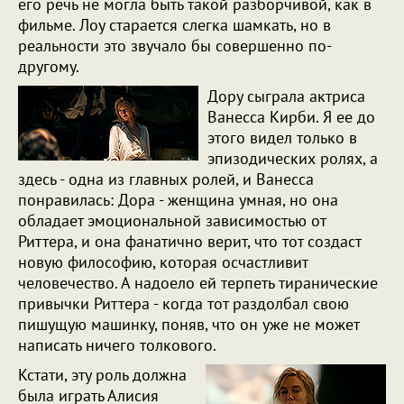
его речь не могла быть такой разборчивой, как в
фильме. Лоу старается слегка шамкать, но в
реальности это звучало бы совершенно по-
другому.
Дору сыграла актриса
Ванесса Кирби. Я ее до
этого видел только в
эпизодических ролях, а
здесь - одна из главных ролей, и Ванесса
понравилась: Дора - женщина умная, но она
обладает эмоциональной зависимостью от
Риттера, и она фанатично верит, что тот создаст
новую философию, которая осчастливит
человечество. А надоело ей терпеть тиранические
привычки Риттера - когда тот раздолбал свою
пишущую машинку, поняв, что он уже не может
написать ничего толкового.
Кстати, эту роль должна
была играть Алисия