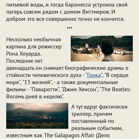
питьевой воды, и тогда баронесса устроила свой
лагерь совсем рядом с домом Виттмеров. И
добром это все совершенно точно не кончится.
***
Несколько необычная
картина для режиссер
Рона Хоуарда.
Последние лет
двенадцать он снимает биографические драмы о
стойкости человеческого духа - "
Гонка
", "В сердце
моря", "13 жизней", - а также документальные
фильмы - "Паваротти", "Джим Хенсон", "The Beatles:
Восемь дней в неделю".
А тут вдруг фактически
триллер, причем
поставленный по
реальным событиям,
известным как The Galapagos Affair (Дело