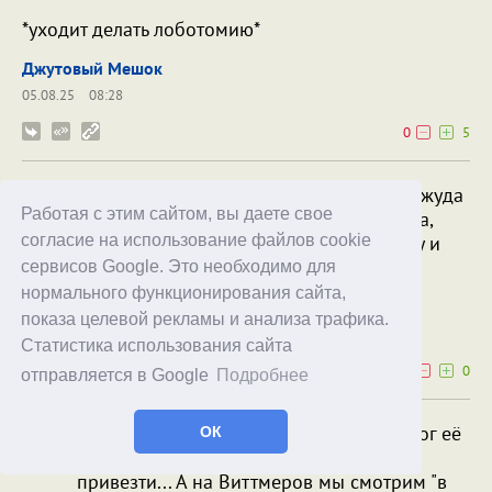
*уходит делать лоботомию*
Джутовый Мешок
05.08.25
08:28
0
5
Ага, я тоже впечатлился, да и у семьи Джуда
Работая с этим сайтом, вы даете свое
Лоу тоже слишком уж шикарная хижина,
учитывая что он косорукий философ ну и
согласие на использование файлов cookie
врач.
сервисов Google. Это необходимо для
нормального функционирования сайта,
JustSweN
Джутовый Мешок
показа целевой рекламы и анализа трафика.
05.08.25
13:22
Статистика использования сайта
0
0
отправляется в Google
Подробнее
История хаты доктора за кадром: он мог её
ОК
10 лет строить, мог бригаду строителей
привезти... А на Виттмеров мы смотрим "в