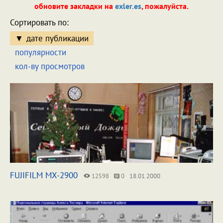
обновите закладки на
exler.es
, пожалуйста.
Сортировать по:
дате публикации
популярности
кол-ву просмотров
FUJIFILM MX-2900
12598
0
18.01.2000