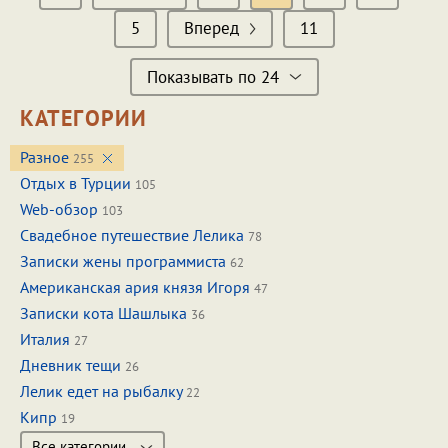
5
Вперед
11
Показывать по 24
КАТЕГОРИИ
Разное
255
Отдых в Турции
105
Web-обзор
103
Свадебное путешествие Лелика
78
Записки жены программиста
62
Американская ария князя Игоря
47
Записки кота Шашлыка
36
Италия
27
Дневник тещи
26
Лелик едет на рыбалку
22
Кипр
19
Все категории