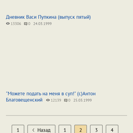
Дневник Васи Пупкина (выпуск пятый)
13306
0
24.03.1999
"Можете подать на меня в суп!" (с)Антон
Благовещенский
12139
0
25.03.1999
1
Назад
1
2
3
4