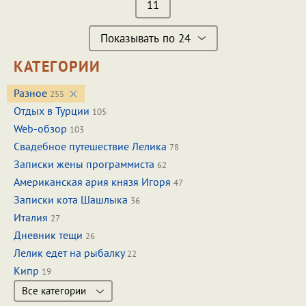
11
Показывать по 24
КАТЕГОРИИ
Разное
255
Отдых в Турции
105
Web-обзор
103
Свадебное путешествие Лелика
78
Записки жены программиста
62
Американская ария князя Игоря
47
Записки кота Шашлыка
36
Италия
27
Дневник тещи
26
Лелик едет на рыбалку
22
Кипр
19
Все категории