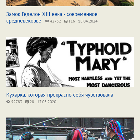
Замок Геделон XIII века - современное
средневековье
42732
116
18.04.2024
Кухарка, которая прекрасно себя чувствовала
92783
28
17.03.2020