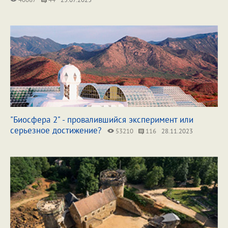
"Биосфера 2" - провалившийся эксперимент или
серьезное достижение?
53210
116
28.11.2023