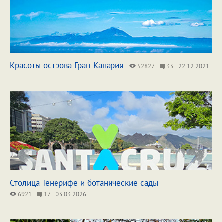
Красоты острова Гран-Канария
52827
33
22.12.2021
Столица Тенерифе и ботанические сады
6921
17
03.03.2026