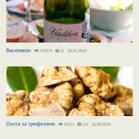
Василикон
139074
32
30.05.2018
Охота за трюфелями
41821
122
26.09.2024