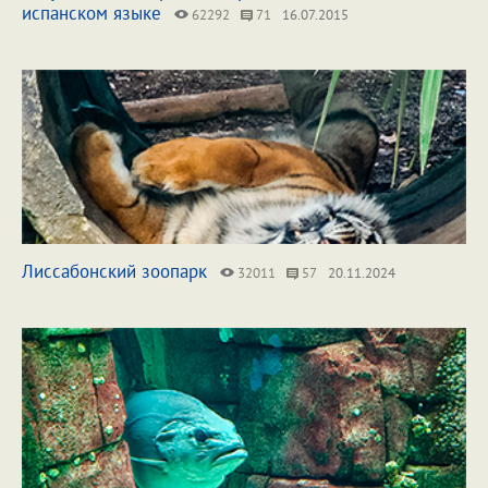
испанском языке
62292
71
16.07.2015
Лиссабонский зоопарк
32011
57
20.11.2024