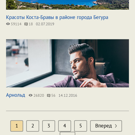
Красоты Коста-Бравы в районе города Бегура
59114
18
02.07.2019
Арнольд
26820
56
14.12.2016
1
2
3
4
5
Вперед