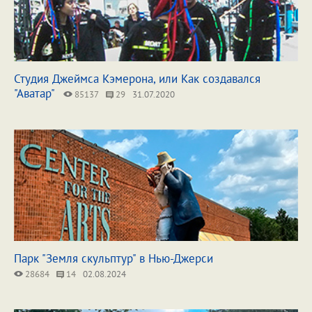
Студия Джеймса Кэмерона, или Как создавался
"Аватар"
85137
29
31.07.2020
Парк "Земля скульптур" в Нью-Джерси
28684
14
02.08.2024