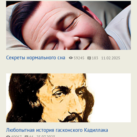
Секреты нормального сна
59245
183
11.02.2025
Любопытная история гасконского Кадиллака
40067
44
25.07.2023