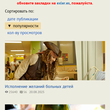
обновите закладки на
exler.es
, пожалуйста.
Сортировать по:
дате публикации
популярности
кол-ву просмотров
Исполнение желаний больных детей
25640
56
20.08.2025