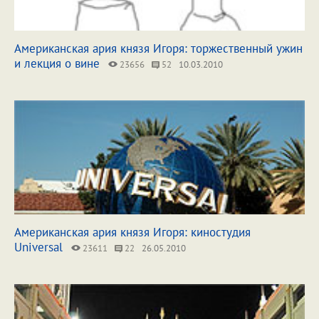
Американская ария князя Игоря: торжественный ужин
и лекция о вине
23656
52
10.03.2010
Американская ария князя Игоря: киностудия
Universal
23611
22
26.05.2010