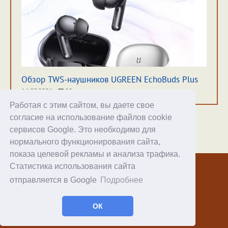
Обзор TWS-наушников UGREEN EchoBuds Plus
14.07.2026
22
Работая с этим сайтом, вы даете свое
согласие на использование файлов cookie
сервисов Google. Это необходимо для
нормального функционирования сайта,
Хостинг
показа целевой рекламы и анализа трафика.
Статистика использования сайта
© 1998–2026 Alex Exler
отправляется в Google
Подробнее
Facebook
RSS статей
ОК
RSS блога