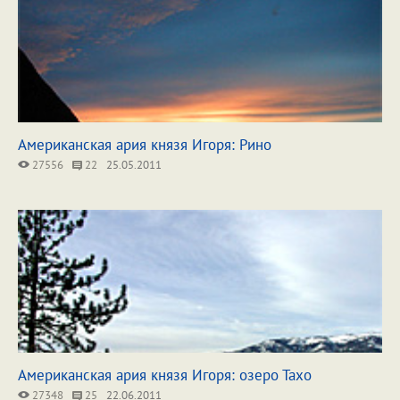
Американская ария князя Игоря: Рино
27556
22
25.05.2011
Американская ария князя Игоря: озеро Тахо
27348
25
22.06.2011