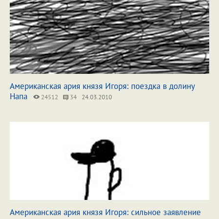
Американская ария князя Игоря: поездка в долину
Напа
24512
34
24.03.2010
Американская ария князя Игоря: сильное заявление