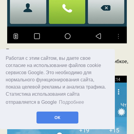
Погода
Работая с этим сайтом, вы даете свое
Как универсальное приложение -
YoWindow
. И гибкое,
согласие на использование файлов cookie
и симпатичное.
сервисов Google. Это необходимо для
нормального функционирования сайта,
показа целевой рекламы и анализа трафика.
Статистика использования сайта
отправляется в Google
Подробнее
ОК