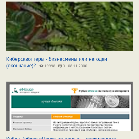
Киберсквоттеры - бизнесмены или негодяи
(окончание)?
19998
0
08.11.2000