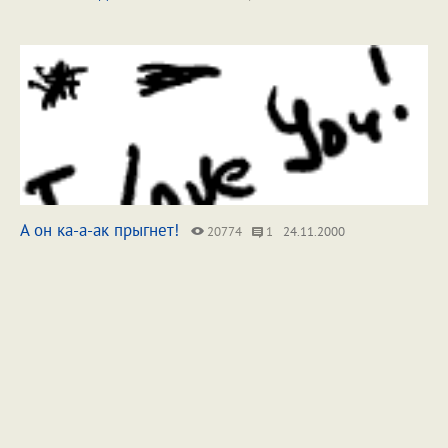
А он ка-а-ак прыгнет!
20774
1
24.11.2000