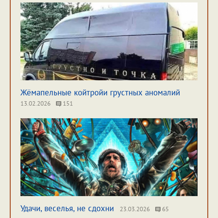
Жёмапельные койтройи грустных аномалий
13.02.2026
151
Удачи, веселья, не сдохни
23.03.2026
65