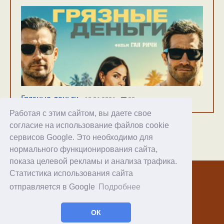
Грязные деньги
18.06.2026
28
Работая с этим сайтом, вы даете свое
согласие на использование файлов cookie
сервисов Google. Это необходимо для
нормального функционирования сайта,
Хостинг
показа целевой рекламы и анализа трафика.
Статистика использования сайта
© 1998–2026 Alex Exler
отправляется в Google
Подробнее
Facebook
RSS статей
ОК
RSS блога