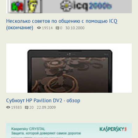
Несколько советов по общению с помощью ICQ
(окончание)
19514
0
30.10.2000
Субноут HP Pavilion DV2 - обзор
19383
20
22.09.2009