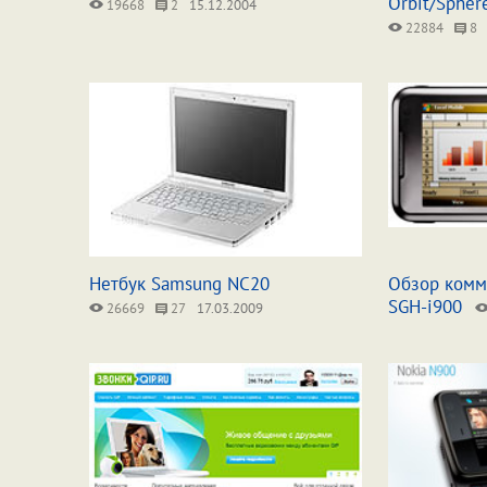
Orbit/Spher
19668
2
15.12.2004
22884
8
Нетбук Samsung NC20
Обзор комм
SGH-i900
26669
27
17.03.2009