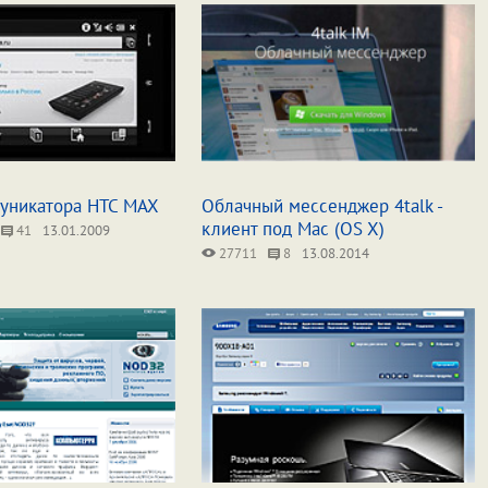
уникатора HTC MAX
Облачный мессенджер 4talk -
клиент под Mac (OS X)
41
13.01.2009
27711
8
13.08.2014