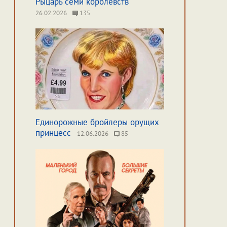
Рыцарь семи королевств
26.02.2026
135
Единорожные бройлеры орущих
принцесс
12.06.2026
85