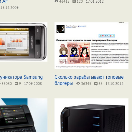
e AF
46412
120
17.01.2012
15.12.2009
уникатора Samsung
Сколько зарабатывают топовые
блогеры
38030
9
17.09.2008
36345
68
17.10.2012