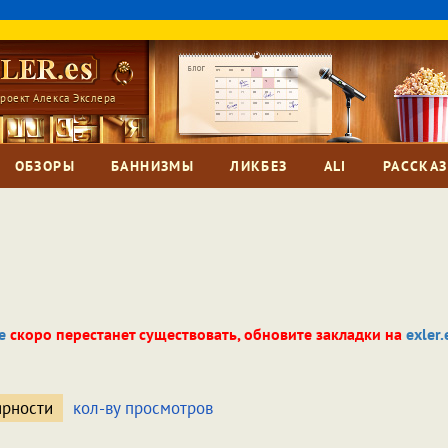
роект Алекса Экслера
ОБЗОРЫ
БАННИЗМЫ
ЛИКБЕЗ
ALI
РАССКА
e
скоро перестанет существовать, обновите закладки на
exler.
ярности
кол-ву просмотров