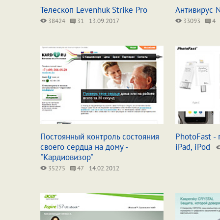
Телескоп Levenhuk Strike Pro
Антивирус 
38424
31
13.09.2017
33093
4
Постоянный контроль состояния
PhotoFast -
своего сердца на дому -
iPad, iPod
"Кардиовизор"
35275
47
14.02.2012