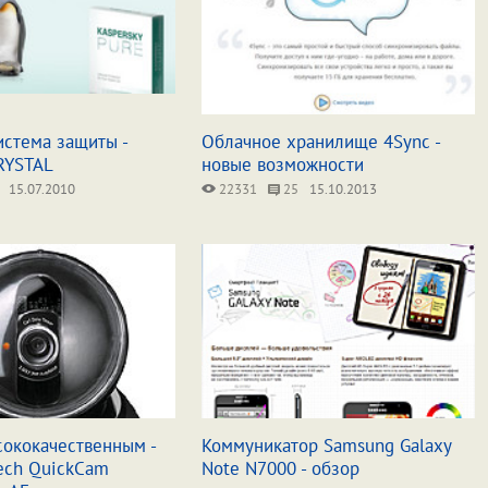
истема защиты -
Облачное хранилище 4Sync -
RYSTAL
новые возможности
15.07.2010
22331
25
15.10.2013
сококачественным -
Коммуникатор Samsung Galaxy
tech QuickCam
Note N7000 - обзор