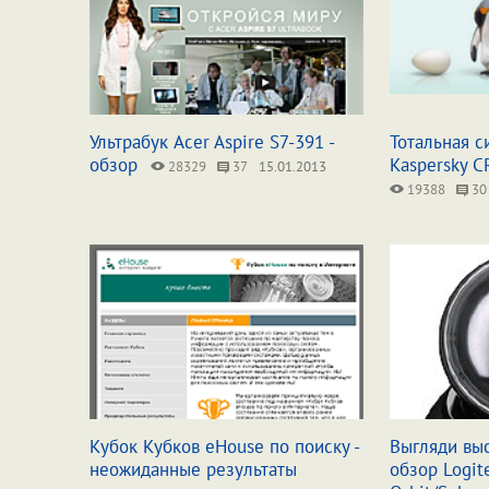
Ультрабук Acer Aspire S7-391 -
Тотальная с
обзор
Kaspersky C
28329
37
15.01.2013
19388
30
Кубок Кубков eHouse по поиску -
Выгляди вы
неожиданные результаты
обзор Logi