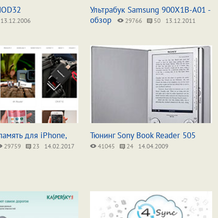
NOD32
Ультрабук Samsung 900X1B-A01 -
обзор
13.12.2006
29766
50
13.12.2011
 память для iPhone,
Тюнинг Sony Book Reader 505
29759
23
14.02.2017
41045
24
14.04.2009