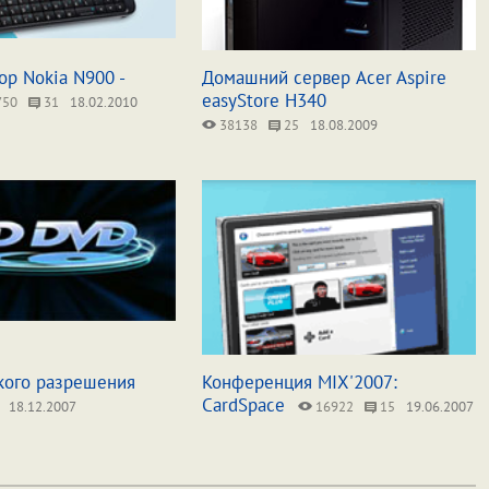
р Nokia N900 -
Домашний сервер Acer Aspire
easyStore H340
750
31
18.02.2010
38138
25
18.08.2009
кого разрешения
Конференция MIX'2007:
CardSpace
18.12.2007
16922
15
19.06.2007