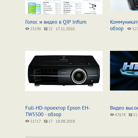
Голос и видео в QIP Infium
Коммуникато
обзор
23190
22
17.11.2010
32
Full-HD-проектор Epson EH-
Видео высо
TW5500 - обзор
47678
51
31717
17
18.08.2010