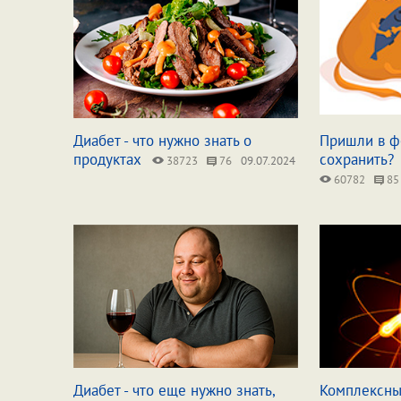
Диабет - что нужно знать о
Пришли в фо
продуктах
сохранить?
38723
76
09.07.2024
60782
85
Диабет - что еще нужно знать,
Комплексны