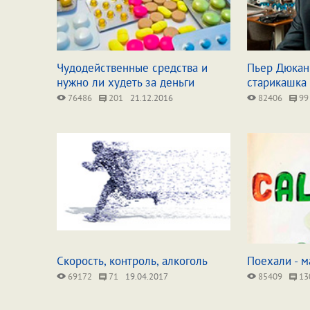
Чудодейственные средства и
Пьер Дюкан
нужно ли худеть за деньги
старикашка
76486
201
21.12.2016
82406
99
Скорость, контроль, алкоголь
Поехали - м
69172
71
19.04.2017
85409
13