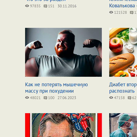
Ковалькова -
97835
151
30.11.2016
121528
1
Как не потерять мышечную
Диабет втор
массу при похудении
распознать
48021
100
27.06.2023
47158
62