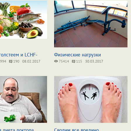
толстеем и LCHF-
Физические нагрузки
994
190
08.02.2017
75414
115
30.03.2017
 диета доктора
Сводим все воедино