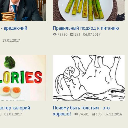
 - вреднючий
Правильный подход к питанию
73930
153
06.07.2017
19.01.2017
астер калорий
Почему быть толстым - это
хорошо!
0
02.03.2017
74381
193
07.12.2016