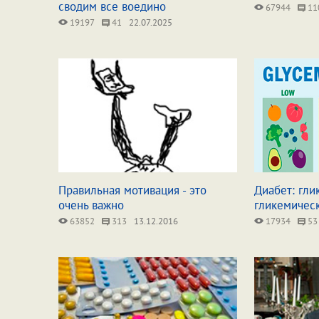
сводим все воедино
67944
11
19197
41
22.07.2025
Правильная мотивация - это
Диабет: гли
очень важно
гликемическ
63852
313
13.12.2016
17934
53