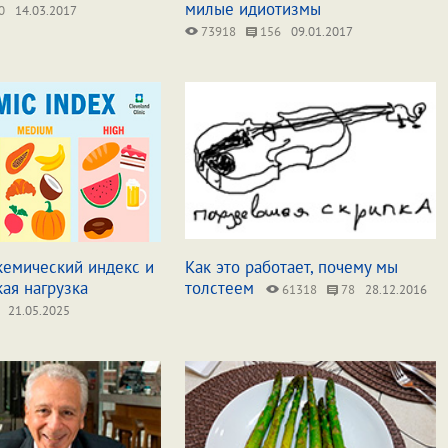
милые идиотизмы
0
14.03.2017
73918
156
09.01.2017
кемический индекс и
Как это работает, почему мы
ая нагрузка
толстеем
61318
78
28.12.2016
21.05.2025