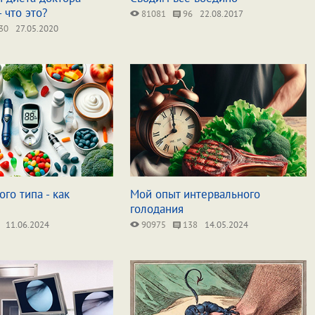
 что это?
81081
96
22.08.2017
30
27.05.2020
ого типа - как
Мой опыт интервального
голодания
11.06.2024
90975
138
14.05.2024