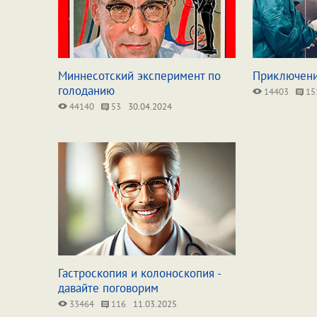
Миннесотский эксперимент по
Приключени
голоданию
14403
15
44140
53
30.04.2024
Гастроскопия и колоноскопия -
давайте поговорим
33464
116
11.03.2025