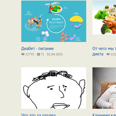
Диабет - питание
От чего мы 
диета
22792
71
01.04.2025
102
Что это за раздел
Клиническая