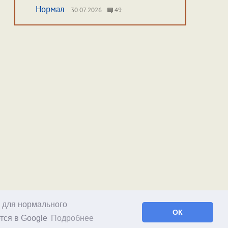
Нормал
30.07.2026
49
о для нормального
ОК
тся в Google
Подробнее
Facebook
RSS статей
RSS блога