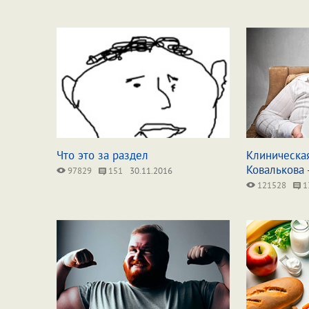
Что это за раздел
Клиническая
Ковалькова -
97829
151
30.11.2016
121528
1