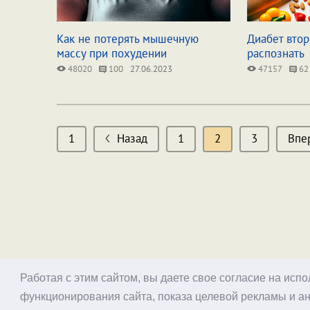
Как не потерять мышечную
Диабет втор
массу при похудении
распознать
48020
100
27.06.2023
47157
62
1
Назад
1
2
3
Впе
Работая с этим сайтом, вы даете свое согласие на исп
функционирования сайта, показа целевой рекламы и ан
© 1998–2026 Alex Exler