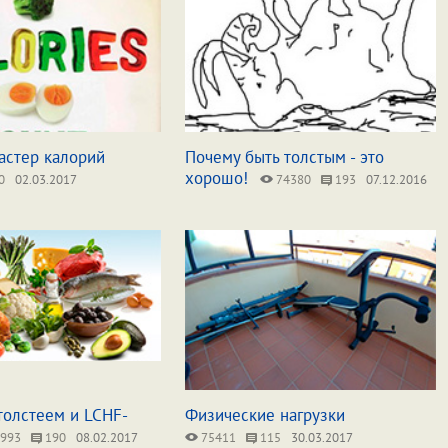
астер калорий
Почему быть толстым - это
хорошо!
0
02.03.2017
74380
193
07.12.2016
толстеем и LCHF-
Физические нагрузки
993
190
08.02.2017
75411
115
30.03.2017