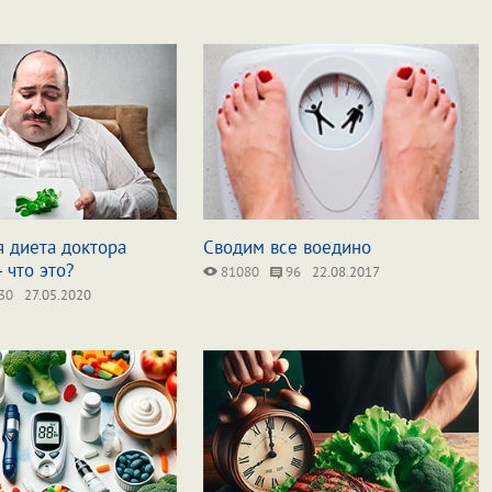
 диета доктора
Сводим все воедино
 что это?
81080
96
22.08.2017
30
27.05.2020