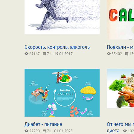
Скорость, контроль, алкоголь
Поехали - м
69167
71
19.04.2017
85402
13
Диабет - питание
От чего мы 
диета
22790
71
01.04.2025
102