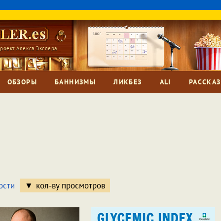
роект Алекса Экслера
ОБЗОРЫ
БАННИЗМЫ
ЛИКБЕЗ
ALI
РАССКА
ости
кол-ву просмотров