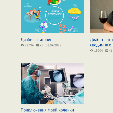
Диабет - питание
Диабет - чт
сводим все
22794
71
01.04.2025
19204
41
Приключения моей коленки