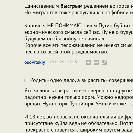
Единственным
быстрым
решением вопроса н
Но мигрантов тоже распугали ксенофобией и
Короче я НЕ ПОНИМАЮ зачем Путин бубнит п
экономического смысла сейчас. Ну не о буду
будущем он бы войну не начинал.
Короче все эти теложвижения не имеют смысл
песню со всей этой рождаемостью.
osovitskiy
28.11.24
17:15
Родить - одно дело, а вырастить - совершен
Єто человека вьірастить - совершенно другое 
радостно, нужен только корм. Можно недорог
вредят. Нужен орк. Тупой орк. Умньій может
И 18 лет, во-первьіх, не окончательная цифра
присутствие хуйла ведь не обязательно. Вот 
прекрасно справится с широким кругом задач.