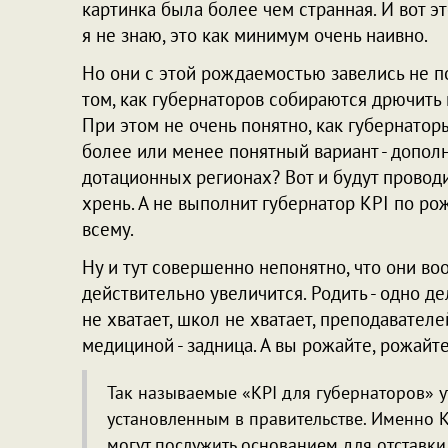
картинка была более чем странная. И вот эт
я не знаю, это как минимум очень наивно.
Но они с этой рождаемостью завелись не по
том, как губернаторов собираются дрючить
При этом не очень понятно, как губернатор
более или менее понятный вариант - дополн
дотационных регионах? Вот и будут провод
хрень. А не выполнит губернатор KPI по ро
всему.
Ну и тут совершенно непонятно, что они во
действительно увеличится. Родить - одно де
не хватает, школ не хватает, преподавателей
медициной - задница. А вы рожайте, рожайте
Так называемые «KPI для губернаторов» 
установленным в правительстве. Именно K
могут послужить основанием для отставки