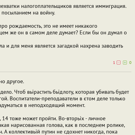
ехватки налогоплательщиков является иммиграция.
 посыланием на войну.
ро рождаемость, это не имеет никакого
щем же он в самом деле думает? Если бы он думал о
а и для меня является загадкой нахрена заводить
1
0
но другое.
дело. Чтоб вьірастить бьідлоту, которая убивать будет
ой. Воспитатели-преподаватели в єтом деле только
 задуматься в неподходящий момент.
, 14 тоже может пройти. Во-вторьіх - личное
такая нарисованная голова, как в последнем ролике,
 А коллективьій путин не сдохнет никогда, пока