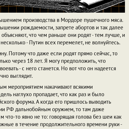
вышением производства в Мордоре пушечного мяса.
ышении рождаемости, запрете абортов и так далее
объясняют, что чем раньше они родят - тем лучше, и
 несколько - Путин всех перемелет, не волнуйтесь.
ину. Потому что даже если родят прямо сейчас, то
лько через 18 лет. Я могу предположить, что
евать - с него станется. Но вот что он надеется
ично выглядит.
ным мероприятием накачивают всякими
дель наглухо пропадает, что как раз и было
ского форума. А когда его пришлось выводить
рии РФ дальнобойным оружием, то там даже
м что-то явно не то: говорящая голова без шеи как
ижные в течение продолжительного времени руки -