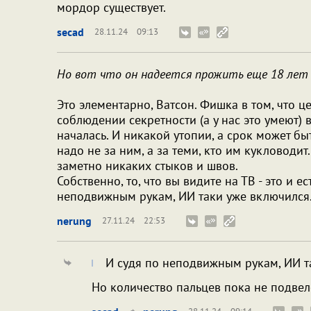
мордор существует.
secad
28.11.24
09:13
Но вот что он надеется прожить еще 18 лет 
Это элементарно, Ватсон. Фишка в том, что
соблюдении секретности (а у нас это умеют) в
началась. И никакой утопии, а срок может бы
надо не за ним, а за теми, кто им кукловодит
заметно никаких стыков и швов.
Собственно, то, что вы видите на ТВ - это и е
неподвижным рукам, ИИ таки уже включился
nerung
27.11.24
22:53
И судя по неподвижным рукам, ИИ т
Но количество пальцев пока не подвел