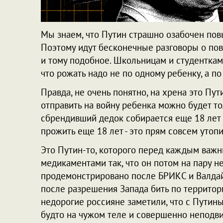
Мы знаем, что Путин страшно озабочен по
Поэтому идут бесконечные разговоры о пов
и тому подобное. Школьницам и студенткам 
что рожать надо не по одному ребенку, а по
Правда, не очень понятно, на хрена это Пут
отправить на войну ребенка можно будет то
сбрендивший дедок собирается еще 18 лет во
прожить еще 18 лет - это прям совсем утоп
Это Путин-то, которого перед каждым важ
медикаментами так, что он потом на пару не
продемонстрировано после БРИКС и Валдай
после разрешения Запада бить по террито
недорогие россияне заметили, что с Путины
будто на чужом теле и совершенно неподв