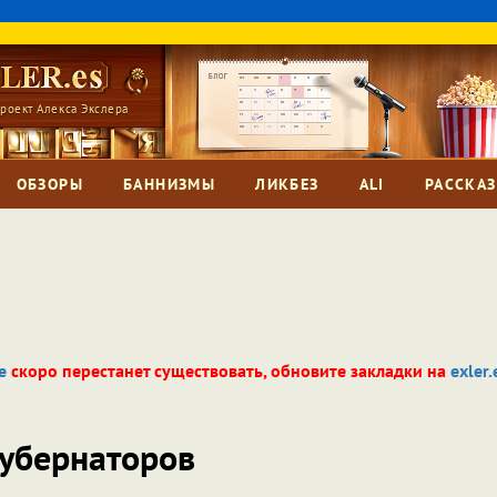
роект Алекса Экслера
ОБЗОРЫ
БАННИЗМЫ
ЛИКБЕЗ
ALI
РАССКА
e
скоро перестанет существовать, обновите закладки на
exler.
губернаторов