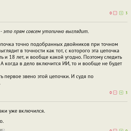
0
3
- это прям совсем утопично выглядит.
 цепочка точно подобранных двойников при точном
ыглядит в точности как тот, с которого эта цепочка
ть и 18 лет, и вообще какой угодно. Поэтому следить
. А когда в дело включится ИИ, то и вообще не будет
сть первое звено этой цепочки. И судя по
.
0
3
аки уже включился.
о.
0
0