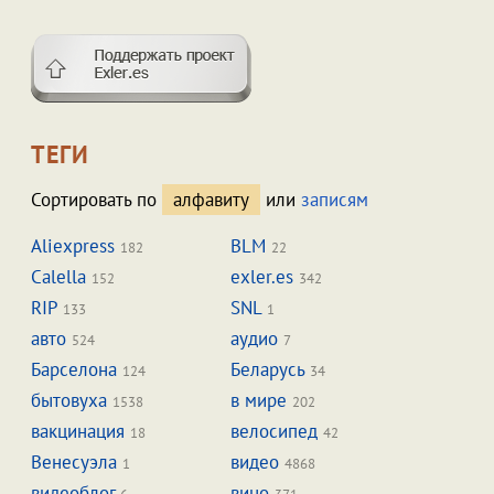
ТЕГИ
Сортировать по
алфавиту
или
записям
Aliexpress
BLM
182
22
Calella
exler.es
152
342
RIP
SNL
133
1
авто
аудио
524
7
Барселона
Беларусь
124
34
бытовуха
в мире
1538
202
вакцинация
велосипед
18
42
Венесуэла
видео
1
4868
видеоблог
вино