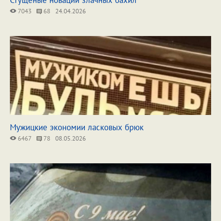
Сгущеные новации злачных бахил
7043
68
24.04.2026
Мужицкие экономии ласковых брюк
6467
78
08.05.2026