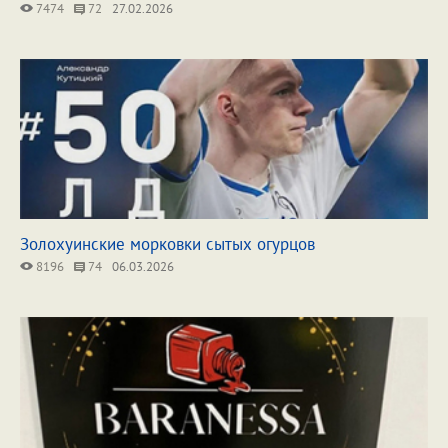
7474
72
27.02.2026
Золохуинские морковки сытых огурцов
8196
74
06.03.2026