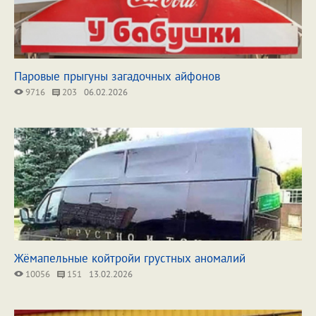
Паровые прыгуны загадочных айфонов
9716
203
06.02.2026
Жёмапельные койтройи грустных аномалий
10056
151
13.02.2026