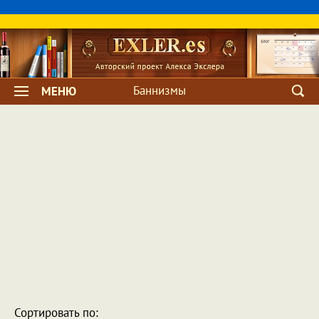
Баннизмы
МЕНЮ
Сортировать по: