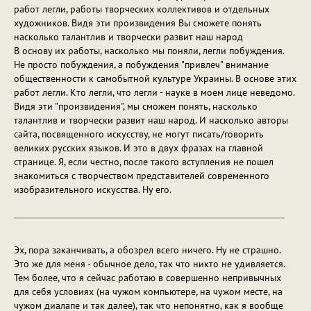
работ легли, работы творческих коллективов и отдельных
художников. Видя эти произвидения Вы сможете понять
насколько талантлив и творчески развит наш народ
В основу их работы, насколько мы поняли, легли побуждения.
Не просто побуждения, а побуждения "привлеч" внимание
общественности к самобытной культуре Украины. В основе этих
работ легли. Кто легли, что легли - науке в моем лице неведомо.
Видя эти "произвидения", мы сможем понять, насколько
талантлив и творчески развит наш народ. И насколько авторы
сайта, посвященного искусству, не могут писать/говорить
великих русских языков. И это в двух фразах на главной
странице. Я, если честно, после такого вступления не пошел
знакомиться с творчеством представителей современного
изобразительного искусства. Ну его.
Эх, пора заканчивать, а обозрел всего ничего. Ну не страшно.
Это же для меня - обычное дело, так что никто не удивляется.
Тем более, что я сейчас работаю в совершенно непривычных
для себя условиях (на чужом компьютере, на чужом месте, на
чужом диалапе и так далее), так что непонятно, как я вообще