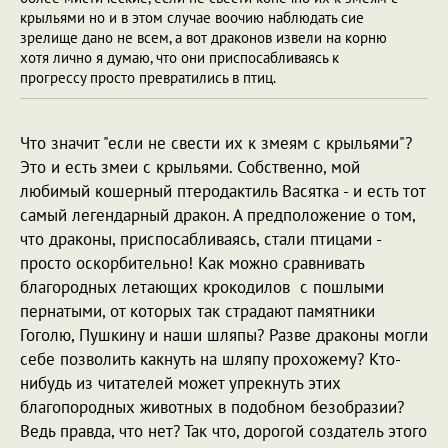
крыльями но и в этом случае воочию наблюдать сие
зрелище дано не всем, а вот драконов извели на корню
хотя лично я думаю, что они приспосабливаясь к
прогрессу просто превратились в птиц.
Что значит "если не свести их к змеям с крыльями"?
Это и есть змеи с крыльями. Собственно, мой
любимый кошерный птеродактиль Васятка - и есть тот
самый легендарный дракон. А предположение о том,
что драконы, приспосабливаясь, стали птицами -
просто оскорбительно! Как можно сравнивать
благородных летающих крокодилов с пошлыми
пернатыми, от которых так страдают памятники
Гоголю, Пушкину и наши шляпы? Разве драконы могли
себе позволить какнуть на шляпу прохожему? Кто-
нибудь из читателей может упрекнуть этих
благопородных животных в подобном безобразии?
Ведь правда, что нет? Так что, дорогой создатель этого