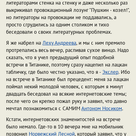
литераторами стенка на стенку и даже несколько раз
выкрикивал провокационный лозунг "Пушкин - козел!",
но литераторы на провокации не поддавались, а
просто сгрудились за одним столиком и тихо
беседовали о своих литературных проблемах.
Я же набрел на
Леху Андреева
, и мы с ним премило
протрепались весь вечер, распивая сухое винцо. Надо
сказать, что я учел предыдущий опыт подобной
встречи в Титанике, поэтому сразу нацепил на лацкан
табличку, где было честно указано, что я -
Экслер
. Ибо
на встрече в Титанике был прецедент: меня за лацкан
поймал некий молодой человек, с которым я минут
двадцать беседовал на всякие интернетовские темы;
после чего он крепко пожал руку и заявил, что давно
мечтал познакомиться с САМИМ
Антоном Носиком
.
Кстати, интернетовских знаменитостей на встрече
было немало. Где-то в 10 вечера мне на мобильник
позвонил
Норвежский Лесной
, который заявил, что у