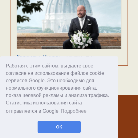
Холостяк в Италии
29.06.2026
42
Работая с этим сайтом, вы даете свое
согласие на использование файлов cookie
сервисов Google. Это необходимо для
нормального функционирования сайта,
Хостинг
показа целевой рекламы и анализа трафика.
Статистика использования сайта
© 1998–2026 Alex Exler
отправляется в Google
Подробнее
Facebook
RSS статей
ОК
RSS блога