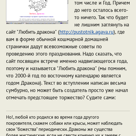
том числе и Год. Причем
до него осталось всего-
то ничего. Так что будет
не лишним заглянуть на
сайт "Любить дракона" (
http://pustotnik.agava.ru
), где
вам в форме обычной кошмарной домашней
странички дадут всевозможные советы по
проведению этого празднования. Надо сказать, что
сайт посвящен встрече именно надвигающегося года,
поэтому и называется "Любить дракона" (мы помним,
что 2000-й год по восточному календарю является
годом Дракона). Текст во вступлении написан весьма
сумбурно, но может быть создатель просто уже начал
отмечать предстоящее торжество? Судите сами:
Но!, любой кто родился во время года другого
покровителя, скажем собаки или крысы, может наблюдать
свои "божества" периодически. Драконы же существа
более мистические, если не свести конечно их к змеям с