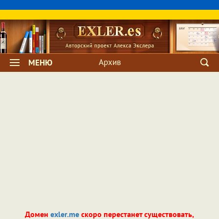
Архив
МЕНЮ
Домен
exler.me
скоро перестанет существовать,