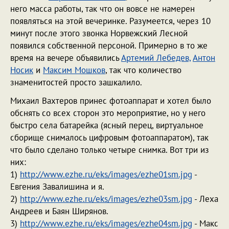
него масса работы, так что он вовсе не намерен
появляться на этой вечеринке. Разумеется, через 10
минут после этого звонка Норвежский Лесной
появился собственной персоной. Примерно в то же
время на вечере объявились
Артемий Лебедев,
Антон
Носик
и
Максим Мошков
, так что количество
знаменитостей просто зашкалило.
Михаил Вахтеров принес фотоаппарат и хотел было
обснять со всех сторон это мероприятие, но у него
быстро села батарейка (ясный перец, виртуальное
сборище снималось цифровым фотоаппаратом), так
что было сделано только четыре снимка. Вот три из
них:
1)
http://www.ezhe.ru/eks/images/ezhe01sm.jpg
-
Евгения Завалишина и я.
2)
http://www.ezhe.ru/eks/images/ezhe03sm.jpg
- Леха
Андреев и Баян Ширянов.
3)
http://www.ezhe.ru/eks/images/ezhe04sm.jpg
- Макс