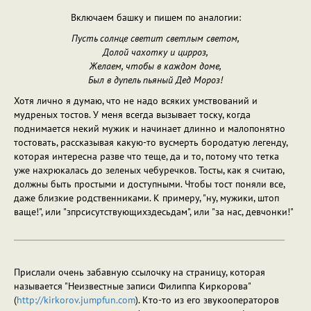
Включаем башку и пишем по аналогии:
Пусть солнце светит светлым светом,
Долой чахотку и цирроз,
Желаем, чтобы в каждом доме,
Был в дупель пьяный Дед Мороз!
Хотя лично я думаю, что не надо всяких умствований и
мудреных тостов. У меня всегда вызывает тоску, когда
поднимается некий мужик и начинает длинно и малопонятно
тостовать, рассказывая какую-то вусмерть бородатую легенду,
которая интересна разве что теще, да и то, потому что тетка
уже нахрюкалась до зеленых чебуречков. Тосты, как я считаю,
должны быть простыми и доступными. Чтобы тост поняли все,
даже близкие родственниками. К примеру, "ну, мужики, штоп
ваще!", или "зпрсисутствующихздесьдам", или "за нас, девчонки!"
Прислали очень забавную ссылочку на страницу, которая
называется "Неизвестные записи Филиппа Киркорова"
(
http://kirkorov.jumpfun.com
). Кто-то из его звукооператоров