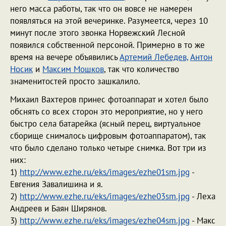
него масса работы, так что он вовсе не намерен
появляться на этой вечеринке. Разумеется, через 10
минут после этого звонка Норвежский Лесной
появился собственной персоной. Примерно в то же
время на вечере объявились
Артемий Лебедев,
Антон
Носик
и
Максим Мошков
, так что количество
знаменитостей просто зашкалило.
Михаил Вахтеров принес фотоаппарат и хотел было
обснять со всех сторон это мероприятие, но у него
быстро села батарейка (ясный перец, виртуальное
сборище снималось цифровым фотоаппаратом), так
что было сделано только четыре снимка. Вот три из
них:
1)
http://www.ezhe.ru/eks/images/ezhe01sm.jpg
-
Евгения Завалишина и я.
2)
http://www.ezhe.ru/eks/images/ezhe03sm.jpg
- Леха
Андреев и Баян Ширянов.
3)
http://www.ezhe.ru/eks/images/ezhe04sm.jpg
- Макс