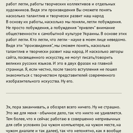
работ легли, работы творческих коллективов и отдельных
художников. Видя эти произвидения Вы сможете понять
насколько талантлив и творчески развит наш народ
В основу их работы, насколько мы поняли, легли побуждения.
Не просто побуждения, а побуждения "привлеч" внимание
общественности к самобытной культуре Украины. В основе этих
работ легли. Кто легли, что легли - науке в моем лице неведомо.
Видя эти "произвидения", мы сможем понять, насколько
талантлив и творчески развит наш народ. И насколько авторы
сайта, посвященного искусству, не могут писать/говорить
великих русских языков. И это в двух фразах на главной
странице. Я, если честно, после такого вступления не пошел
знакомиться с творчеством представителей современного
изобразительного искусства. Ну его.
Эх, пора заканчивать, а обозрел всего ничего. Ну не страшно.
Это же для меня - обычное дело, так что никто не удивляется.
Тем более, что я сейчас работаю в совершенно непривычных
для себя условиях (на чужом компьютере, на чужом месте, на
чужом диалапе и так далее), так что непонятно, как я вообще