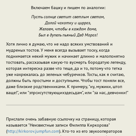
Включаем башку и пишем по аналогии:
Пусть солнце светит светлым светом,
Долой чахотку и цирроз,
Желаем, чтобы в каждом доме,
Был в дупель пьяный Дед Мороз!
Хотя лично я думаю, что не надо всяких умствований и
мудреных тостов. У меня всегда вызывает тоску, когда
поднимается некий мужик и начинает длинно и малопонятно
тостовать, рассказывая какую-то вусмерть бородатую легенду,
которая интересна разве что теще, да и то, потому что тетка
уже нахрюкалась до зеленых чебуречков. Тосты, как я считаю,
должны быть простыми и доступными. Чтобы тост поняли все,
даже близкие родственниками. К примеру, "ну, мужики, штоп
ваще!", или "зпрсисутствующихздесьдам", или "за нас, девчонки!"
Прислали очень забавную ссылочку на страницу, которая
называется "Неизвестные записи Филиппа Киркорова"
(
http://kirkorov.jumpfun.com
). Кто-то из его звукооператоров