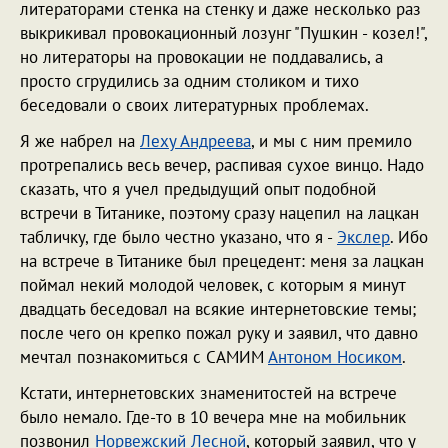
литераторами стенка на стенку и даже несколько раз
выкрикивал провокационный лозунг "Пушкин - козел!",
но литераторы на провокации не поддавались, а
просто сгрудились за одним столиком и тихо
беседовали о своих литературных проблемах.
Я же набрел на
Леху Андреева
, и мы с ним премило
протрепались весь вечер, распивая сухое винцо. Надо
сказать, что я учел предыдущий опыт подобной
встречи в Титанике, поэтому сразу нацепил на лацкан
табличку, где было честно указано, что я -
Экслер
. Ибо
на встрече в Титанике был прецедент: меня за лацкан
поймал некий молодой человек, с которым я минут
двадцать беседовал на всякие интернетовские темы;
после чего он крепко пожал руку и заявил, что давно
мечтал познакомиться с САМИМ
Антоном Носиком
.
Кстати, интернетовских знаменитостей на встрече
было немало. Где-то в 10 вечера мне на мобильник
позвонил
Норвежский Лесной
, который заявил, что у