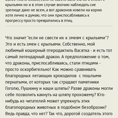
крыльями но и в этом случае воочию наблюдать сие
зрелище дано не всем, а вот драконов извели на корню
хотя лично я думаю, что они приспосабливаясь к
прогрессу просто превратились в птиц.
Что значит "если не свести их к змеям с крыльями"?
Это и есть змеи с крыльями. Собственно, мой
любимый кошерный птеродактиль Васятка - и есть тот
самый легендарный дракон. А предположение о том,
что драконы, приспосабливаясь, стали птицами -
просто оскорбительно! Как можно сравнивать
благородных летающих крокодилов с пошлыми
пернатыми, от которых так страдают памятники
Гоголю, Пушкину и наши шляпы? Разве драконы могли
себе позволить какнуть на шляпу прохожему? Кто-
нибудь из читателей может упрекнуть этих
благопородных животных в подобном безобразии?
Ведь правда, что нет? Так что, дорогой создатель этого