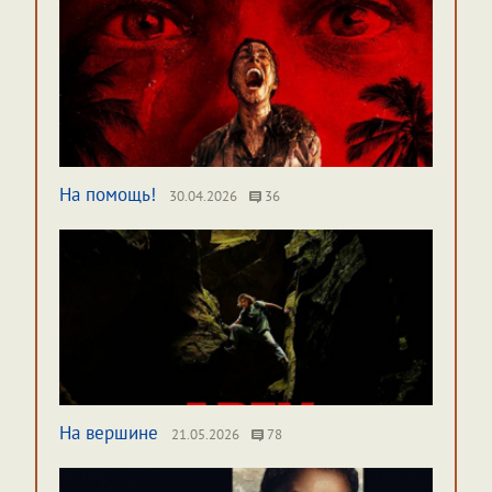
На помощь!
30.04.2026
36
На вершине
21.05.2026
78