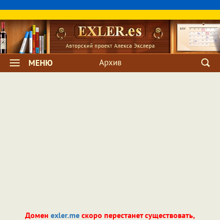
Архив
МЕНЮ
Домен
exler.me
скоро перестанет существовать,