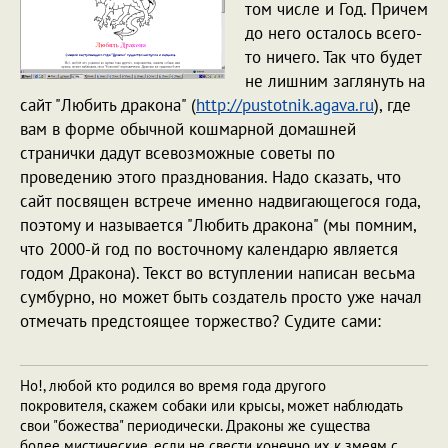
том числе и Год. Причем
до него осталось всего-
то ничего. Так что будет
не лишним заглянуть на
сайт "Любить дракона" (
http://pustotnik.agava.ru
), где
вам в форме обычной кошмарной домашней
странички дадут всевозможные советы по
проведению этого празднования. Надо сказать, что
сайт посвящен встрече именно надвигающегося года,
поэтому и называется "Любить дракона" (мы помним,
что 2000-й год по восточному календарю является
годом Дракона). Текст во вступлении написан весьма
сумбурно, но может быть создатель просто уже начал
отмечать предстоящее торжество? Судите сами:
Но!, любой кто родился во время года другого
покровителя, скажем собаки или крысы, может наблюдать
свои "божества" периодически. Драконы же существа
более мистические, если не свести конечно их к змеям с