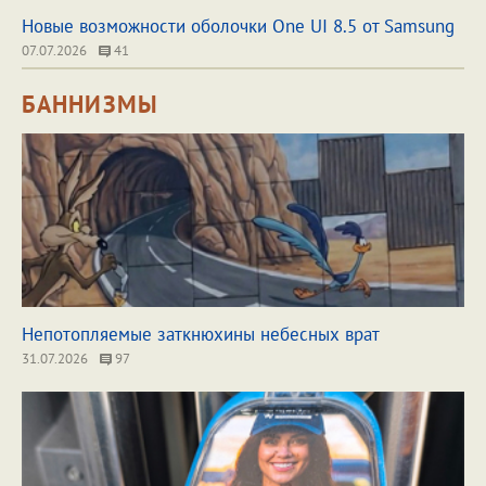
Новые возможности оболочки One UI 8.5 от Samsung
07.07.2026
41
БАННИЗМЫ
Непотопляемые заткнюхины небесных врат
31.07.2026
97